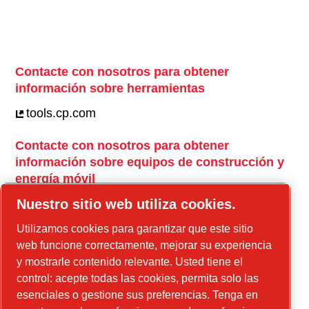
Contacte con nosotros para obtener
información sobre herramientas
tools.cp.com
Contacte con nosotros para obtener
información sobre equipos de construcción y
energía móvil
power-technique.cp.com
Nuestro sitio web utiliza cookies.
Utilizamos cookies para garantizar que este sitio
web funcione correctamente, mejorar su experiencia
Instagram
y mostrarle contenido relevante. Usted tiene el
Facebook
control: acepte todas las cookies, permita solo las
esenciales o gestione sus preferencias. Tenga en
Linkedin