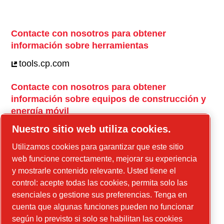
Contacte con nosotros para obtener
información sobre herramientas
tools.cp.com
Contacte con nosotros para obtener
información sobre equipos de construcción y
energía móvil
power-technique.cp.com
Nuestro sitio web utiliza cookies.
Utilizamos cookies para garantizar que este sitio
web funcione correctamente, mejorar su experiencia
Instagram
y mostrarle contenido relevante. Usted tiene el
control: acepte todas las cookies, permita solo las
Facebook
esenciales o gestione sus preferencias. Tenga en
Linkedin
cuenta que algunas funciones pueden no funcionar
YouTube
según lo previsto si solo se habilitan las cookies