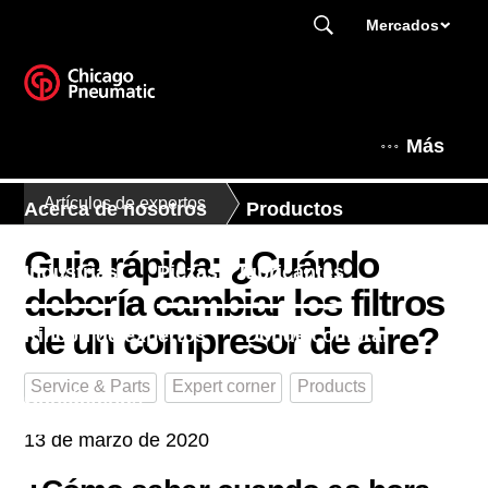
Mercados
Más
Artículos de expertos
Acerca de nosotros
Productos
Guia rápida: ¿Cuándo
Industrias
Piezas y lubricantes
debería cambiar los filtros
de un compresor de aire?
Rincón de expertos
Dónde comprar
Service & Parts
Expert corner
Products
Contáctenos
13 de marzo de 2020
Este es Chicago Pneumatic