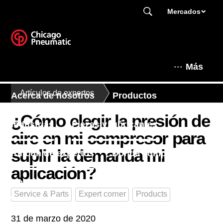
Mercados
Más
Artículos de expertos
Acerca de nosotros
Productos
¿Cómo elegir la presión de
Industrias
Piezas y lubricantes
aire en mi compresor para
suplir la demanda mi
Rincón de expertos
Dónde comprar
aplicación?
Contáctenos
Service & Parts
Expert corner
Products
Este es Chicago Pneumatic
31 de marzo de 2020