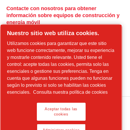
Contacte con nosotros para obtener
información sobre equipos de construcción y
energía móvil
power-technique.cp.com
Nuestro sitio web utiliza cookies.
Utilizamos cookies para garantizar que este sitio
web funcione correctamente, mejorar su experiencia
Instagram
y mostrarle contenido relevante. Usted tiene el
Facebook
control: acepte todas las cookies, permita solo las
esenciales o gestione sus preferencias. Tenga en
Linkedin
cuenta que algunas funciones pueden no funcionar
YouTube
según lo previsto si solo se habilitan las cookies
esenciales.
Consulta nuestra política de cookies
Aceptar todas las
cookies
Legal Notice, Privacy Policy
Administrar cookies