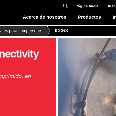
Página Inicial
Busca
Acerca de nosotros
Productos
I
inales para compresores
ICONS
nectivity
omprimido, en