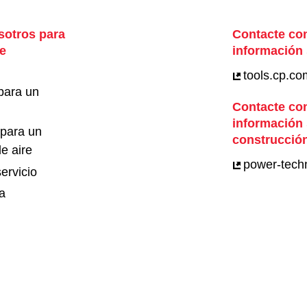
sotros para
Contacte con
e
información
tools.cp.co
para un
Contacte con
información
para un
construcción
e aire
power-tech
ervicio
ca