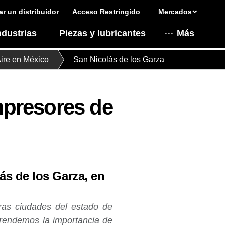
r un distribuidor
Acceso Restringido
Mercados
ndustrias
Piezas y lubricantes
Más
ire en México
San Nicolás de los Garza
presores de
ás de los Garza, en
as ciudades del estado de
rendemos la importancia de