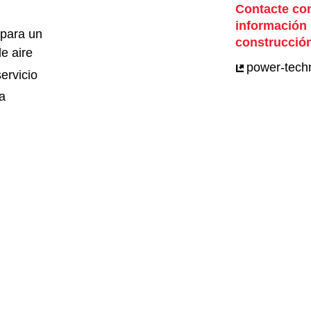
Contacte con
información
para un
construcción
e aire
power-tech
ervicio
ca