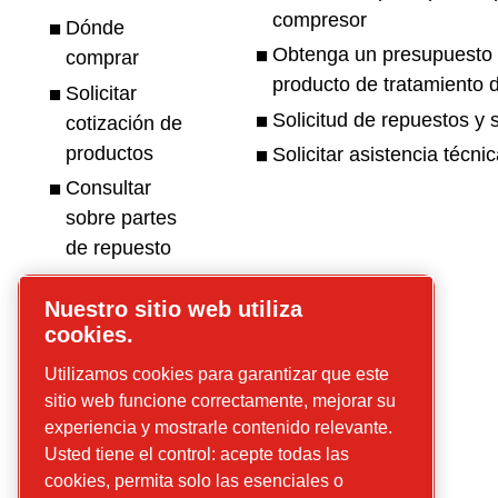
compresor
Dónde
Obtenga un presupuesto 
comprar
producto de tratamiento d
Solicitar
Solicitud de repuestos y s
cotización de
productos
Solicitar asistencia técni
Consultar
sobre partes
de repuesto
Solicitar
Nuestro sitio web utiliza
asistencia
cookies.
técnica
Utilizamos cookies para garantizar que este
Conviértase
sitio web funcione correctamente, mejorar su
en distribuidor
experiencia y mostrarle contenido relevante.
de CP
Usted tiene el control: acepte todas las
Catálogos,
cookies, permita solo las esenciales o