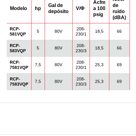
Acfm
Gal de
de
Modelo
hp
V/Φ
a 100
depósito
ruido
psig
(dBA)
RCP-
208-
5
80V
18,5
66
581VQP
230/1
RCP-
208-
5
80V
18,5
66
583VQP
230/3
RCP-
208-
7,5
80V
25,3
69
7581VQP
230/1
RCP-
208-
7,5
80V
25,3
69
7583VQP
230/3