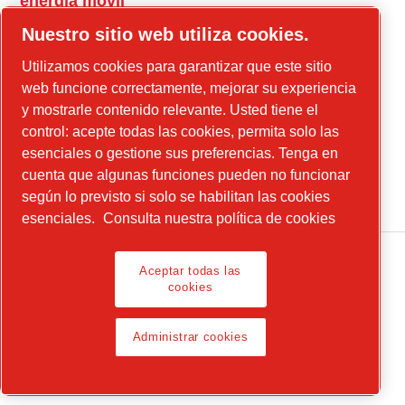
energía móvil
power-technique.cp.com
Nuestro sitio web utiliza cookies.
Utilizamos cookies para garantizar que este sitio
web funcione correctamente, mejorar su experiencia
Instagram
y mostrarle contenido relevante. Usted tiene el
Facebook
control: acepte todas las cookies, permita solo las
esenciales o gestione sus preferencias. Tenga en
Linkedin
cuenta que algunas funciones pueden no funcionar
YouTube
según lo previsto si solo se habilitan las cookies
esenciales.
Consulta nuestra política de cookies
Aceptar todas las
cookies
Legal Notice, Privacy Policy
Administrar cookies
Administrar cookies
© 2026 Chicago Pneumatic