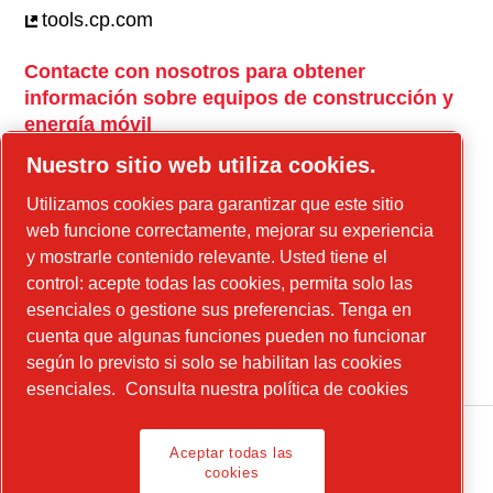
tools.cp.com
Contacte con nosotros para obtener
información sobre equipos de construcción y
energía móvil
power-technique.cp.com
Nuestro sitio web utiliza cookies.
Utilizamos cookies para garantizar que este sitio
web funcione correctamente, mejorar su experiencia
Instagram
y mostrarle contenido relevante. Usted tiene el
Facebook
control: acepte todas las cookies, permita solo las
esenciales o gestione sus preferencias. Tenga en
Linkedin
cuenta que algunas funciones pueden no funcionar
YouTube
según lo previsto si solo se habilitan las cookies
esenciales.
Consulta nuestra política de cookies
Aceptar todas las
cookies
Legal Notice, Privacy Policy