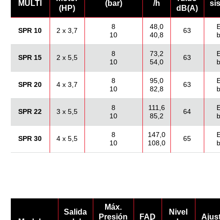
MULTI
(bar)
/h
si
(HP)
dB(A)
8
48,0
E
SPR 10
2 x 3,7
63
10
40,8
8
73,2
E
SPR 15
2 x 5,5
63
10
54,0
8
95,0
E
SPR 20
4 x 3,7
63
10
82,8
8
111,6
E
SPR 22
3 x 5,5
64
10
85,2
8
147,0
E
SPR 30
4 x 5,5
65
10
108,0
Máx.
Salida
Nivel
Presión
FAD
Ajus