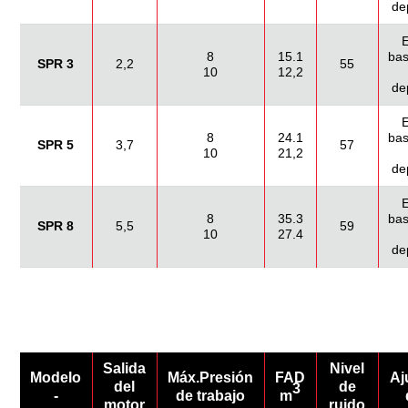
de
E
8
15.1
bas
SPR 3
2,2
55
10
12,2
de
E
8
24.1
bas
SPR 5
3,7
57
10
21,2
de
E
8
35.3
bas
SPR 8
5,5
59
10
27.4
de
Salida
Nivel
Modelo
Máx.Presión
FAD
Aj
del
de
3
-
de trabajo
m
motor
ruido