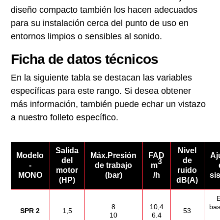
diseño compacto también los hacen adecuados
para su instalación cerca del punto de uso en
entornos limpios o sensibles al sonido.
Ficha de datos técnicos
En la siguiente tabla se destacan las variables
específicas para este rango. Si desea obtener
más información, también puede echar un vistazo
a nuestro folleto específico.
Salida
Nivel
Modelo
Máx.Presión
FAD
Aj
del
de
3
-
de trabajo
m
motor
ruido
MONO
(bar)
/h
si
(HP)
dB(A)
E
8
10,4
bas
SPR 2
1,5
53
10
6.4