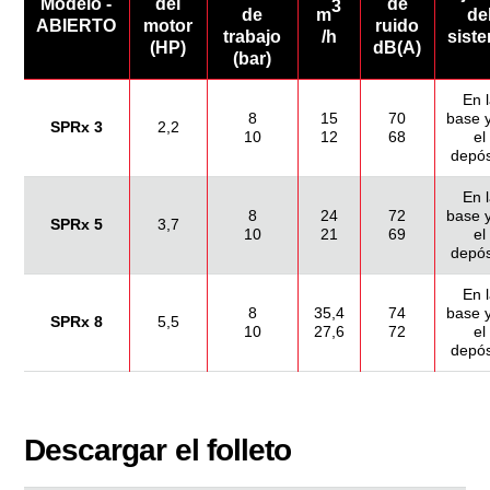
Modelo -
del
de
3
de
m
de
ABIERTO
motor
ruido
trabajo
/h
sist
(HP)
dB(A)
(bar)
En 
8
15
70
base 
SPRx 3
2,2
10
12
68
el
depós
En 
8
24
72
base 
SPRx 5
3,7
10
21
69
el
depós
En 
8
35,4
74
base 
SPRx 8
5,5
10
27,6
72
el
depós
Descargar el folleto