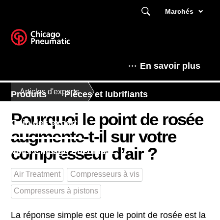
Marchés
En savoir plus
Articles d'experts
Produits
Pièces et lubrifiants
Pourquoi le point de rosée
Coin des experts
augmente-t-il sur votre
compresseur d’air ?
Voici Chicago Pneumatic
Air Treatment
Compresseurs à vis
Compresseurs à pistons
La réponse simple est que le point de rosée est la