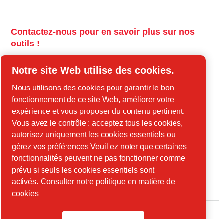
Contactez-nous pour en savoir plus sur nos
outils !
tools.cp.com
Notre site Web utilise des cookies.
Contactez-nous pour en savoir plus sur nos
Nous utilisons des cookies pour garantir le bon
équipements de construction et l'énergie
fonctionnement de ce site Web, améliorer votre
mobile !
expérience et vous proposer du contenu pertinent.
Vous avez le contrôle : acceptez tous les cookies,
power-technique.cp.com
autorisez uniquement les cookies essentiels ou
gérez vos préférences Veuillez noter que certaines
fonctionnalités peuvent ne pas fonctionner comme
LinkedIn
prévu si seuls les cookies essentiels sont
YouTube
activés.
Consulter notre politique en matière de
cookies