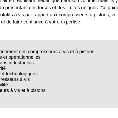
’air en réduisant mécaniquement son volume, mais ils y
n présentant des forces et des limites uniques. Ce guid
tatifs à vis par rapport aux compresseurs à pistons, vo
t de faire confiance à votre expertise.
nnement des compresseurs à vis et à pistons
 et opérationnelles
ions industrielles
ité
 et technologiques
resseurs à vis
lité
urs à vis et à pistons