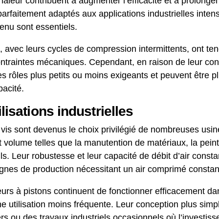
chaleur contribuent à augmenter l’efficacité et à prolonge
parfaitement adaptés aux applications industrielles inten
utenu sont essentiels.
 avec leurs cycles de compression intermittents, ont te
contraintes mécaniques. Cependant, en raison de leur con
es rôles plus petits ou moins exigeants et peuvent être p
pacité.
ilisations industrielles
 vis sont devenus le choix privilégié de nombreuses usi
 volume telles que la manutention de matériaux, la peint
ils. Leur robustesse et leur capacité de débit d’air consta
gnes de production nécessitant un air comprimé constant
rs à pistons continuent de fonctionner efficacement dan
ne utilisation moins fréquente. Leur conception plus sim
ers ou des travaux industriels occasionnels où l’investi