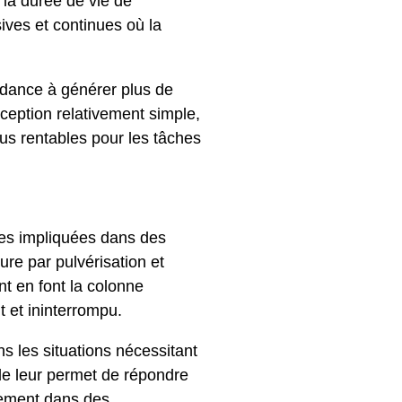
r la durée de vie de
sives et continues où la
ndance à générer plus de
ception relativement simple,
lus rentables pour les tâches
nes impliquées dans des
ure par pulvérisation et
nt en font la colonne
 et ininterrompu.
s les situations nécessitant
ple leur permet de répondre
ssement dans des