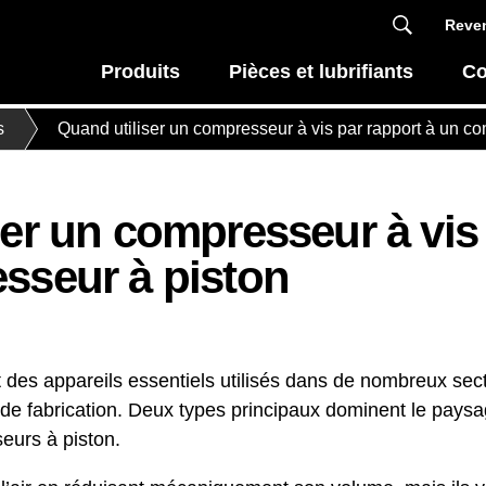
Reven
Produits
Pièces et lubrifiants
Co
s
Quand utiliser un compresseur à vis par rapport à un c
ser un compresseur à vis
sseur à piston
des appareils essentiels utilisés dans de nombreux secte
 de fabrication. Deux types principaux dominent le pays
seurs à piston.