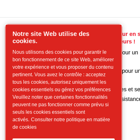
Notre site Web utilise des
Compresseurs
Contactez-nous pour en s
cookies.
CP
sur nos compresseurs !
Trouvez ce que
Obtenir un devis pour un
Nous utilisons des cookies pour garantir le
vous cherchez
bon fonctionnement de ce site Web, améliorer
compresseur
Compresseurs
votre expérience et vous proposer du contenu
Obtenez un devis pour un
pertinent. Vous avez le contrôle : acceptez
à vis
traitement de l'air
tous les cookies, autorisez uniquement les
Compresseurs
Demande de pièces et se
cookies essentiels ou gérez vos préférences
à pistons
Veuillez noter que certaines fonctionnalités
Demander une assistanc
Traitement de
peuvent ne pas fonctionner comme prévu si
l'air
seuls les cookies essentiels sont
Pièces
activés.
Consulter notre politique en matière
Service
de cookies