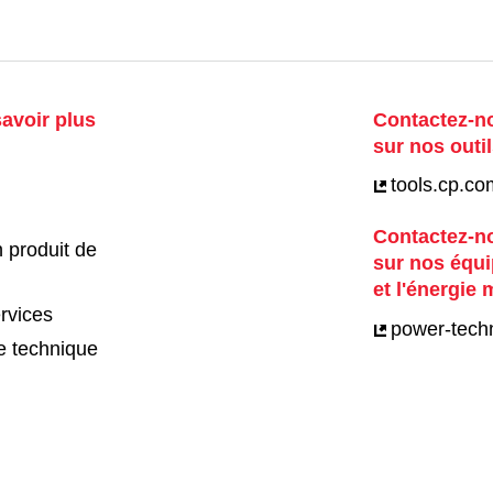
avoir plus
Contactez-no
sur nos outil
tools.cp.co
Contactez-no
 produit de
sur nos équ
et l'énergie 
rvices
power-tech
e technique