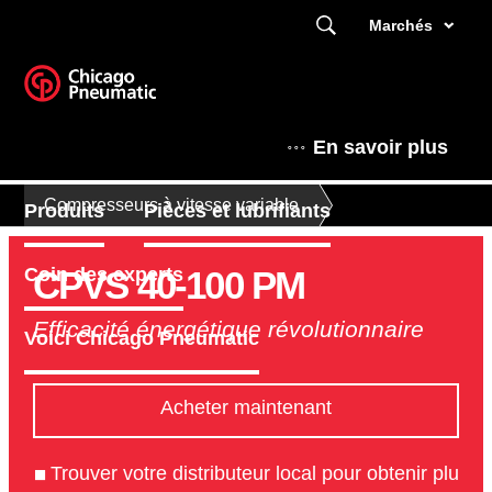
Marchés
En savoir plus
Compresseurs à vitesse variable
Produits
Pièces et lubrifiants
CPVS 40-100 PM
Coin des experts
Efficacité énergétique révolutionnaire
Voici Chicago Pneumatic
Acheter maintenant
Trouver votre distributeur local pour obtenir plus d