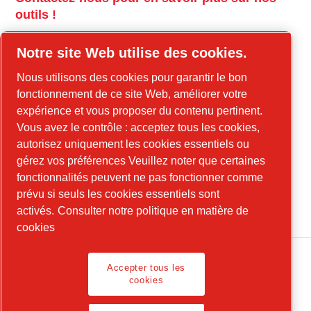
outils !
tools.cp.com
Notre site Web utilise des cookies.
Contactez-nous pour en savoir plus sur nos
Nous utilisons des cookies pour garantir le bon
équipements de construction et l'énergie
fonctionnement de ce site Web, améliorer votre
mobile !
expérience et vous proposer du contenu pertinent.
Vous avez le contrôle : acceptez tous les cookies,
power-technique.cp.com
autorisez uniquement les cookies essentiels ou
gérez vos préférences Veuillez noter que certaines
fonctionnalités peuvent ne pas fonctionner comme
LinkedIn
prévu si seuls les cookies essentiels sont
YouTube
activés.
Consulter notre politique en matière de
cookies
Accepter tous les
cookies
Informations légales, Politique de confidentialité