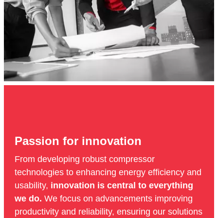
Passion for innovation
From developing robust compressor
technologies to enhancing energy efficiency and
usability,
innovation is central to everything
we do.
We focus on advancements improving
productivity and reliability, ensuring our solutions