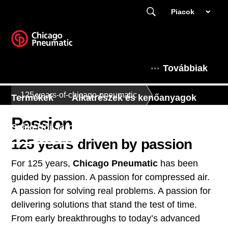
Piacok
Továbbiak
125-years-of-chicago-pneumatic
Termékek
Alkatrészek és kenőanyagok
Passion
Szakértői sarok
125 years driven by passion
Ez a Chicago Pneumatic
For 125 years,
Chicago Pneumatic
has been
guided by passion. A passion for compressed air.
A passion for solving real problems. A passion for
delivering solutions that stand the test of time.
From early breakthroughs to today’s advanced