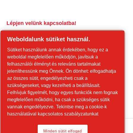
Lépjen velünk kapcsolatba!
tools.cp.com
Weboldalunk sütiket használ.
Forduljon hozzánk az építőipari
Sütiket használunk annak érdekében, hogy ez a
berendezésekkel és a mobil energiaellátási
weboldal megfelelően működjön, javítsuk a
berendezésekkel kapcsolatban!
felhasználói élményt és releváns tartalmakat
jeleníthessünk meg Önnek. Ön dönhet: elfogadhatja
power-technique.cp.hu
az összes sütit, engedélyezheti csak a
szükségeseket, vagy kezelheti a beállításait.
Felhívjuk figyelmét, hogy egyes funkciók nem fognak
Linkedin
megfelelően működni, ha csak a szükséges sütik
YouTube
vannak engedélyezve.
Tekintse meg a cookie-k
használatával kapcsolatos szabályzatunkat
Minden sütit elfogad