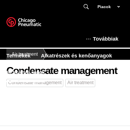
Piacok
Továbbiak
Air treatment
Termékek
Alkatrészek és kenőanyagok
Condensate management
Szakértői sarok
Condensate management
Air treatment
Ez a Chicago Pneumatic