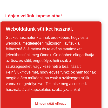
Lépjen velünk kapcsolatba!
tools.cp.com
Weboldalunk sütiket használ.
Forduljon hozzánk az építőipari
Sütiket használunk annak érdekében, hogy ez a
berendezésekkel és a mobil energiaellátási
weboldal megfelelően működjön, javítsuk a
berendezésekkel kapcsolatban!
felhasználói élményt és releváns tartalmakat
jeleníthessünk meg Önnek. Ön dönhet: elfogadhatja
power-technique.cp.hu
az összes sütit, engedélyezheti csak a
szükségeseket, vagy kezelheti a beállításait.
Felhívjuk figyelmét, hogy egyes funkciók nem fognak
Linkedin
megfelelően működni, ha csak a szükséges sütik
YouTube
vannak engedélyezve.
Tekintse meg a cookie-k
használatával kapcsolatos szabályzatunkat
Minden sütit elfogad