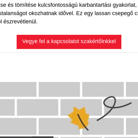
se és tömítése kulcsfontosságú karbantartási gyakorlat,
ástalanságot okozhatnak idővel. Ez egy lassan csepegő c
l észrevétlenül.
Vegye fel a kapcsolatot szakértőinkkel