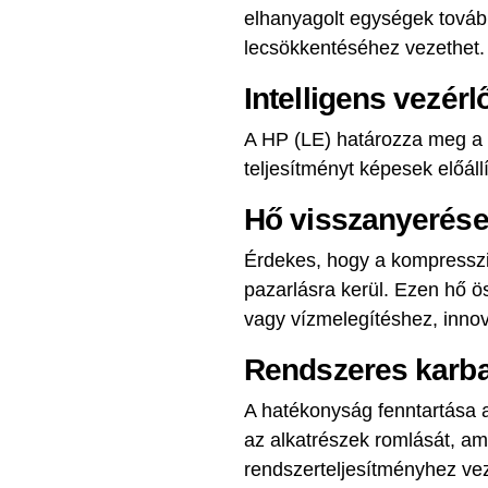
elhanyagolt egységek továb
lecsökkentéséhez vezethet.
Intelligens vezér
A HP (LE) határozza meg a 
teljesítményt képesek előáll
Hő visszanyerése
Érdekes, hogy a kompresszió
pazarlásra kerül. Ezen hő ö
vagy vízmelegítéshez, innov
Rendszeres karba
A hatékonyság fenntartása a
az alkatrészek romlását, a
rendszerteljesítményhez vez