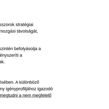
sszorok stratégiai
 mozgási távolságát,
zintén befolyásolja a
ényszeríti a
ak.
résében. A különböző
y igényprofiljához igazodó
 megtudni a nem megfelelő