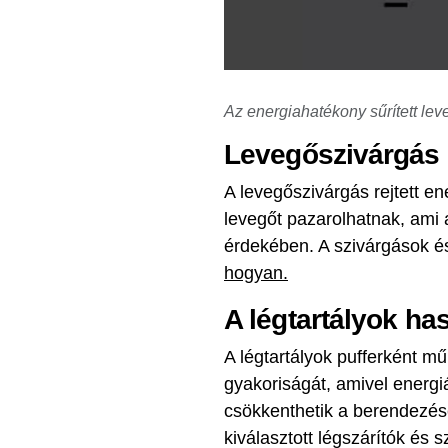
Az energiahatékony sűrített le
Levegőszivárgás 
A levegőszivárgás rejtett e
levegőt pazarolhatnak, ami
érdekében. A szivárgások ész
hogyan.
A légtartályok ha
A légtartályok pufferként mű
gyakoriságát, amivel energi
csökkenthetik a berendezése
kiválasztott légszárítók és 