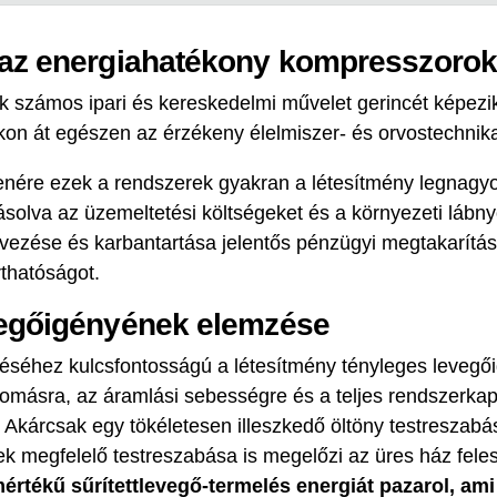
 az energiahatékony kompresszoro
ek számos ipari és kereskedelmi művelet gerincét képezi
kon át egészen az érzékeny élelmiszer- és orvostechnik
lenére ezek a rendszerek gyakran a létesítmény legnagy
yásolva az üzemeltetési költségeket és a környezeti láb
ervezése és karbantartása jelentős pénzügyi megtakarít
rthatóságot.
vegőigényének elemzése
éséhez kulcsfontosságú a létesítmény tényleges leveg
yomásra, az áramlási sebességre és a teljes rendszerka
 Akárcsak egy tökéletesen illeszkedő öltöny testreszabás
k megfelelő testreszabása is megelőzi az üres ház fele
mértékű sűrítettlevegő-termelés energiát pazarol, ami