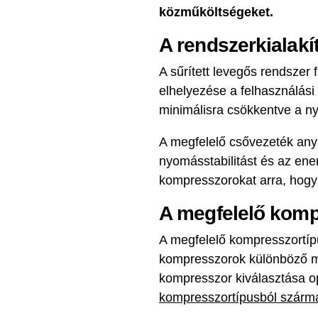
közműköltségeket.
A rendszerkialakí
A sűrített levegős rendszer f
elhelyezése a felhasználási
minimálisra csökkentve a n
A megfelelő csővezeték anya
nyomásstabilitást és az ener
kompresszorokat arra, hogy 
A megfelelő komp
A megfelelő kompresszortípu
kompresszorok különböző mű
kompresszor kiválasztása op
kompresszortípusból származ