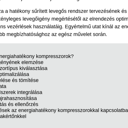
a a hatékony sűrített levegős rendszer tervezésének és
 tényleges levegőigény megértésétől az elrendezés optim
ens vezérlések használatáig. Egyértelmű utat kínál az en
bb megbízhatósághoz az egész művelet során.
energiahatékony kompresszorok?
igényének elemzése
ortípus kiválasztása
ptimalizálása
lése és tömítése
ata
dszerek integrálása
újrahasznosítása
ás és ellenőrzés
dések az energiahatékony kompresszorokkal kapcsolatb
akértőnkkel