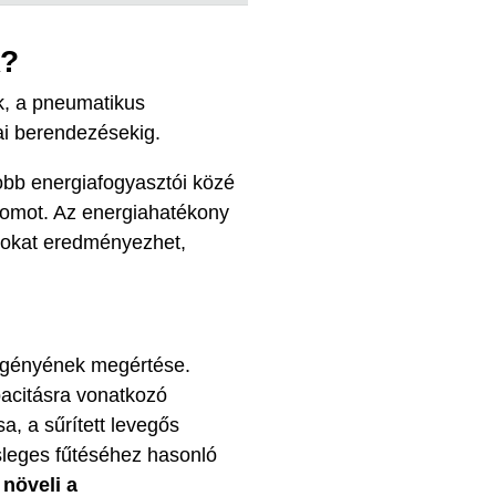
k?
k, a pneumatikus
ai berendezésekig.
obb energiafogyasztói közé
nyomot. Az energiahatékony
ásokat eredményezhet,
őigényének megértése.
pacitásra vonatkozó
a, a sűrített levegős
sleges fűtéséhez hasonló
 növeli a