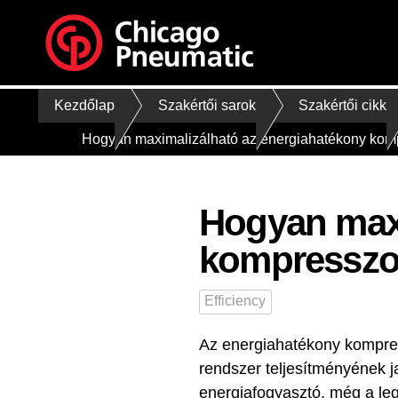
Kezdőlap
Szakértői sarok
Szakértői cikk
Hogyan maximalizálható az energiahatékony komp
Hogyan maxi
kompresszor
Efficiency
Az energiahatékony kompres
rendszer teljesítményének j
energiafogyasztó, még a leg