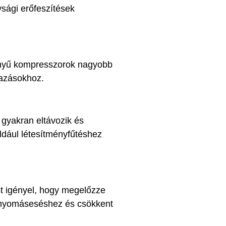
sági erőfeszítések
ényű kompresszorok nagyobb
mazásokhoz.
 gyakran eltávozik és
ldául létesítményfűtéshez
st igényel, hogy megelőzze
, nyomáseséshez és csökkent