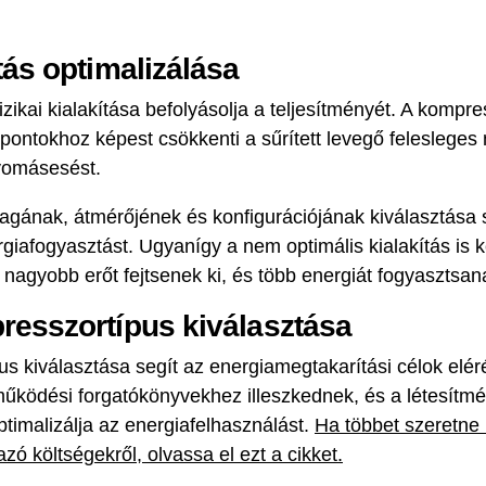
tás optimalizálása
izikai kialakítása befolyásolja a teljesítményét. A kompre
 pontokhoz képest csökkenti a sűrített levegő felesleges
yomásesést.
gának, átmérőjének és konfigurációjának kiválasztása s
giafogyasztást. Ugyanígy a nem optimális kialakítás is k
nagyobb erőt fejtsenek ki, és több energiát fogyasztsan
resszortípus kiválasztása
s kiválasztása segít az energiamegtakarítási célok elé
ködési forgatókönyvekhez illeszkednek, és a létesítmén
timalizálja az energiafelhasználást.
Ha többet szeretne
ó költségekről, olvassa el ezt a cikket.