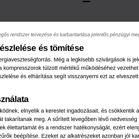
vegős rendszer tervezése és karbantartása jelentős pénzügyi m
észlelése és tömítése
nergiaveszteségforrás. Még a legkisebb szivárgások is je
 a kompresszorok túlzott mértékű működéséhez vezethet
lelése és elhárítása segít visszanyerni ezt az elveszett
sználata
ködnek, elnyelik a kereslet ingadozásait, és csökkentik 
át takarítanak meg. A sűrített levegőben lévő nedvessé
k élettartamát és a rendszer hatékonyságát, ezért elen
szűrők beépítése. Ezeket az alkatrészeket azonban jól karb