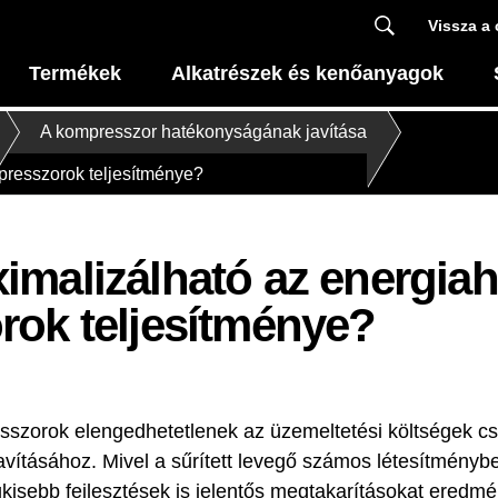
Vissza a 
Termékek
Alkatrészek és kenőanyagok
A kompresszor hatékonyságának javítása
resszorok teljesítménye?
malizálható az energia
ok teljesítménye?
szorok elengedhetetlenek az üzemeltetési költségek c
avításához. Mivel a sűrített levegő számos létesítmény
kisebb fejlesztések is jelentős megtakarításokat eredm