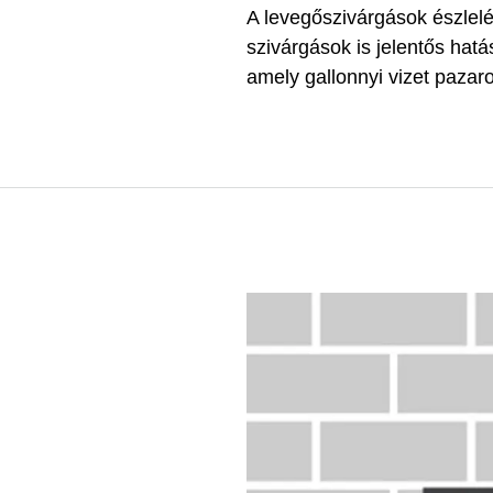
A levegőszivárgások észlelé
szivárgások is jelentős hat
amely gallonnyi vizet pazaro