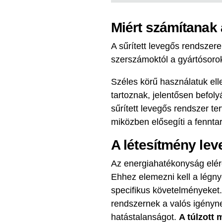
Miért számítanak
A sűrített levegős rendszer
szerszámoktól a gyártósoro
Széles körű használatuk el
tartoznak, jelentősen befol
sűrített levegős rendszer t
miközben elősegíti a fennta
A létesítmény le
Az energiahatékonyság elér
Ehhez elemezni kell a légn
specifikus követelményeket.
rendszernek a valós igényne
hatástalanságot.
A túlzott 