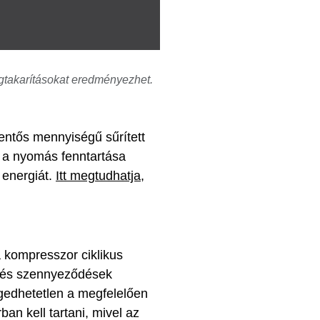
egtakarításokat eredményezhet.
lentős mennyiségű sűrített
 a nyomás fenntartása
 energiát.
Itt megtudhatja,
a kompresszor ciklikus
g és szennyeződések
gedhetetlen a megfelelően
an kell tartani, mivel az