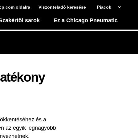
cp.com oldalra
Viszonteladó keresése
Piacok
Szakértői sarok
Ez a Chicago Pneumatic
hatékony
sökkentéséhez és a
ben az egyik legnagyobb
ényezhetnek.