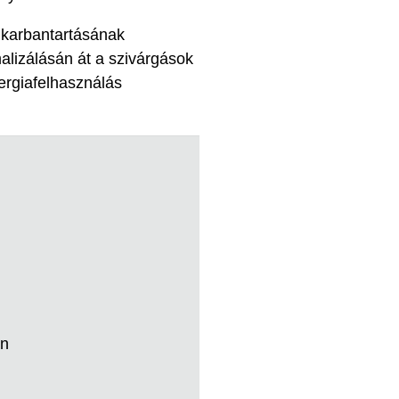
 karbantartásának
alizálásán át a szivárgások
ergiafelhasználás
an