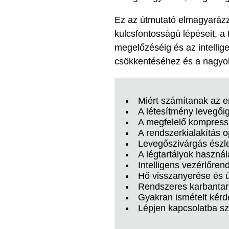
Ez az útmutató elmagyarázz
kulcsfontosságú lépéseit, a
megelőzéséig és az intellig
csökkentéséhez és a nagyo
Miért számítanak az 
A létesítmény levegő
A megfelelő kompressz
A rendszerkialakítás o
Levegőszivárgás észle
A légtartályok használ
Intelligens vezérlőren
Hő visszanyerése és 
Rendszeres karbantart
Gyakran ismételt kér
Lépjen kapcsolatba sz