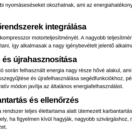
bi nyomáseséseket okozhatnak, ami az energiahatékony
lőrendszerek integrálása
kompresszor motorteljesítményét. A nagyobb teljesítm
ítani, így alkalmasak a nagy igénybevételt jelentő alkal
 és újrahasznosítása
 során felhasznált energia nagy része hővé alakul, ami
sszegyűjtése és újrafelhasználása segédfunkciókhoz, pé
atív módon javítja az általános energiafelhasználást.
ntartás és ellenőrzés
 rendszer teljes élettartama alatt ütemezett karbantartá
mely, ha figyelmen kívül hagyják, nagyobb szivárgáshoz
et.