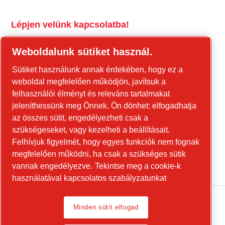
Lépjen velünk kapcsolatba!
tools.cp.com
Weboldalunk sütiket használ.
Forduljon hozzánk az építőipari
Sütiket használunk annak érdekében, hogy ez a
berendezésekkel és a mobil energiaellátási
weboldal megfelelően működjön, javítsuk a
berendezésekkel kapcsolatban!
felhasználói élményt és releváns tartalmakat
jeleníthessünk meg Önnek. Ön dönhet: elfogadhatja
power-technique.cp.hu
az összes sütit, engedélyezheti csak a
szükségeseket, vagy kezelheti a beállításait.
Felhívjuk figyelmét, hogy egyes funkciók nem fognak
Linkedin
megfelelően működni, ha csak a szükséges sütik
YouTube
vannak engedélyezve.
Tekintse meg a cookie-k
használatával kapcsolatos szabályzatunkat
Minden sütit elfogad
Legal Notice, Privacy Policy