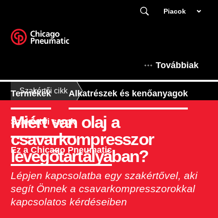
Piacok
Továbbiak
Szakértői cikk
Termékek
Alkatrészek és kenőanyagok
Miért van olaj a
Szakértői sarok
csavarkompresszor
Ez a Chicago Pneumatic
levegőtartályában?
Lépjen kapcsolatba egy szakértővel, aki
segít Önnek a csavarkompresszorokkal
kapcsolatos kérdéseiben