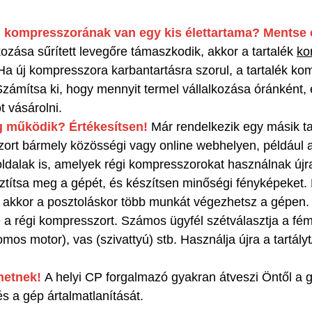
i kompresszorának van egy kis élettartama? Mentse 
kozása sűrített levegőre támaszkodik, akkor a tartalék
ko
a új kompresszora karbantartásra szorul, a tartalék k
zámítsa ki, hogy mennyit termel vállalkozása óránként, 
t vásárolni.
g működik? Értékesítsen!
Már rendelkezik egy másik t
zort bármely közösségi vagy online webhelyen, például a
dalak is, amelyek régi kompresszorokat használnak újra
ztítsa meg a gépét, és készítsen minőségi fényképeket.
, akkor a posztoláskor több munkát végezhetsz a gépen
 a régi kompresszort. Számos ügyfél szétválasztja a fém
mos motor), vas (szivattyú) stb. Használja újra a tartályt/
thetnek!
A helyi CP forgalmazó gyakran átveszi Öntől a g
és a gép ártalmatlanítását.