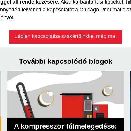
ggel áll rendelkezésére.
Akár karbantartási tippeket, hi
nnyedén felveheti a kapcsolatot a Chicago Pneumatic sza
ményét.
Lépjen kapcsolatba szakértőinkkel még ma!
További kapcsolódó blogok
A kompresszor túlmelegedése: