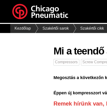
Kezdőlap
Szakértői sarok
Szakértői cikk
Mi a teendő
Compressors
Screw Compre
Megosztás a következőn k
Éppen új kompresszort vá
Remek hírünk van, 