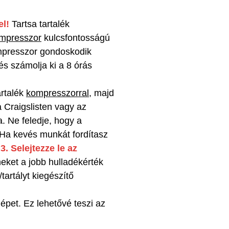
el!
Tartsa tartalék
mpresszor
kulcsfontosságú
ompresszor gondoskodik
és számolja ki a 8 órás
artalék
kompresszorral
, majd
 Craigslisten vagy az
. Ne feledje, hogy a
 Ha kevés munkát fordítasz
.
3. Selejtezze le az
eket a jobb hulladékérték
tartályt kiegészítő
épet. Ez lehetővé teszi az