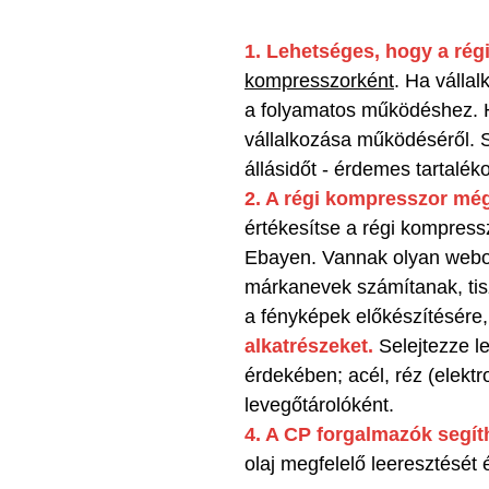
1. Lehetséges, hogy a rég
kompresszorként
. Ha vállal
a folyamatos működéshez. H
vállalkozása működéséről. S
állásidőt - érdemes tartaléko
2. A régi kompresszor mé
értékesítse a régi kompress
Ebayen. Vannak olyan webol
márkanevek számítanak, tis
a fényképek előkészítésére
alkatrészeket.
Selejtezze le
érdekében; acél, réz (elektro
levegőtárolóként.
4. A CP forgalmazók segí
olaj megfelelő leeresztését 