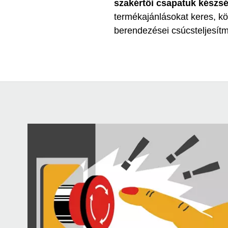
szakértői csapatuk készsé
termékajánlásokat keres, kö
berendezései csúcsteljesít