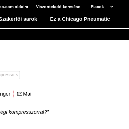
cp.com oldalra
Viszonteladó keresése
Piacok
Szakértői sarok
Ez a Chicago Pneumatic
pressors
nger
Mail
 régi kompresszorral?”