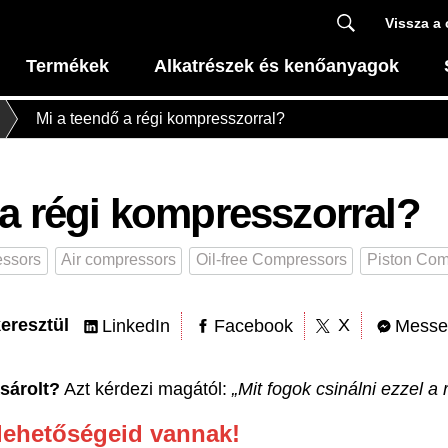
Vissza a 
Termékek
Alkatrészek és kenőanyagok
Mi a teendő a régi kompresszorral?
 a régi kompresszorral?
ssors
Air compressors
Oil-free Compressors
Piston Com
eresztül
X
LinkedIn
Facebook
Messe
sárolt?
Azt kérdezi magától:
„Mit fogok csinálni ezzel a
lehetőségeid vannak!