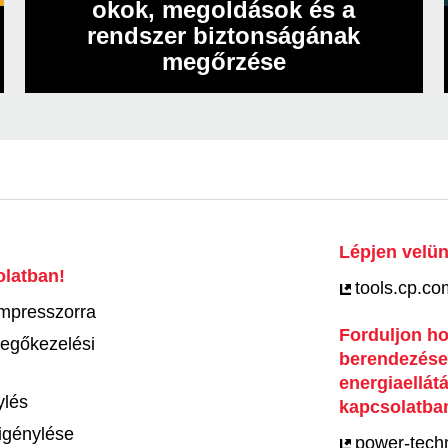
okok, megoldások és a
rendszer biztonságának
megőrzése
Lépjen velün
latban!
tools.cp.co
ompresszorra
Forduljon ho
vegőkezelési
berendezések
energiaellát
ylés
kapcsolatba
igénylése
power-tech