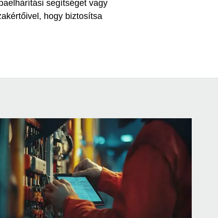
baelhárítási segítséget vagy
kértőivel, hogy biztosítsa