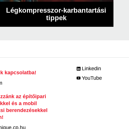
Légkompresszor-karbantartási
tippek
Linkedin
k kapcsolatba!
YouTube
m
zzánk az építőipari
kel és a mobil
ási berendezésekkel
n!
nique.cp.hu