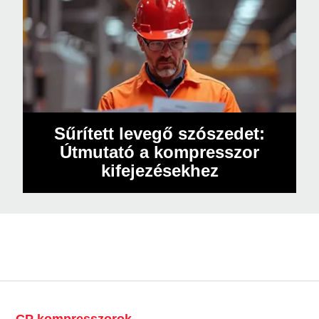
Sűrített levegő szószedet:
Útmutató a kompresszor
kifejezésekhez
CP kompresszorok