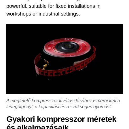
powerful, suitable for fixed installations in
workshops or industrial settings.
A megfelelő kompresszor kiválasztásához ismerni kell a
levegőigényt, a kapacitást és a szükséges nyomást.
Gyakori kompresszor méretek
és alkalmazásaik