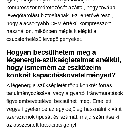
kompresszor méretezését azáltal, hogy további
levegőtárolást biztosítanak. Ez lehetővé teszi,
hogy alacsonyabb CFM értékű kompresszort
használjon, miközben mégis kielégíti a
csúcsterhelésű levegőigényeket.
Hogyan becsülhetem meg a
légenergia-szükségleteimet anélkül,
hogy ismerném az eszközeim
konkrét kapacitáskövetelményeit?
A légenergia-szükségletét több konkrét forrás
tanulmányozásával vagy a gyártói iránymutatások
figyelembevételével becsülheti meg. Emellett
vegye figyelembe az egyidejűleg használni kívánt
szerszámok típusát és számát, majd számítsa ki
az összesített kapacitásigényt.