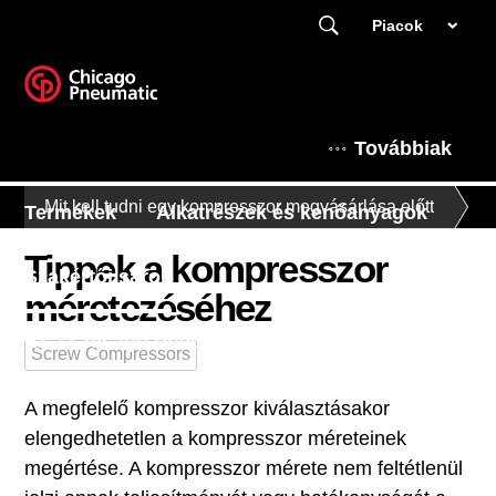
Piacok
Továbbiak
Mit kell tudni egy kompresszor megvásárlása előtt
Termékek
Alkatrészek és kenőanyagok
Tippek a kompresszor
Szakértői sarok
méretezéséhez
Ez a Chicago Pneumatic
Screw Compressors
A megfelelő kompresszor kiválasztásakor
elengedhetetlen a kompresszor méreteinek
megértése. A kompresszor mérete nem feltétlenül