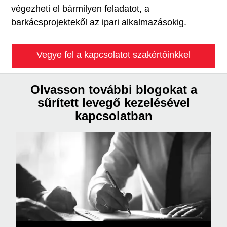
végezheti el bármilyen feladatot, a
barkácsprojektekől az ipari alkalmazásokig.
Vegye fel a kapcsolatot szakértőinkkel
Olvasson további blogokat a
sűrített levegő kezelésével
kapcsolatban