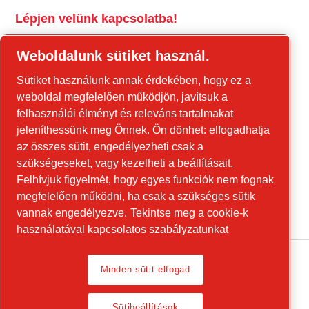
Lépjen velünk kapcsolatba!
tools.cp.com
Weboldalunk sütiket használ.
Forduljon hozzánk az építőipari
Sütiket használunk annak érdekében, hogy ez a
berendezésekkel és a mobil energiaellátási
weboldal megfelelően működjön, javítsuk a
berendezésekkel kapcsolatban!
felhasználói élményt és releváns tartalmakat
jeleníthessünk meg Önnek. Ön dönhet: elfogadhatja
power-technique.cp.hu
az összes sütit, engedélyezheti csak a
szükségeseket, vagy kezelheti a beállításait.
Felhívjuk figyelmét, hogy egyes funkciók nem fognak
Linkedin
megfelelően működni, ha csak a szükséges sütik
YouTube
vannak engedélyezve.
Tekintse meg a cookie-k
használatával kapcsolatos szabályzatunkat
Minden sütit elfogad
Legal Notice, Privacy Policy
Sütibeállítások