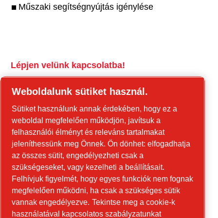
Műszaki segítségnyújtás igénylése
Lépjen velünk kapcsolatba!
tools.cp.com
Weboldalunk sütiket használ.
Forduljon hozzánk az építőipari
Sütiket használunk annak érdekében, hogy ez a
berendezésekkel és a mobil energiaellátási
weboldal megfelelően működjön, javítsuk a
berendezésekkel kapcsolatban!
felhasználói élményt és releváns tartalmakat
jeleníthessünk meg Önnek. Ön dönhet: elfogadhatja
power-technique.cp.hu
az összes sütit, engedélyezheti csak a
szükségeseket, vagy kezelheti a beállításait.
Felhívjuk figyelmét, hogy egyes funkciók nem fognak
Linkedin
megfelelően működni, ha csak a szükséges sütik
YouTube
vannak engedélyezve.
Tekintse meg a cookie-k
használatával kapcsolatos szabályzatunkat