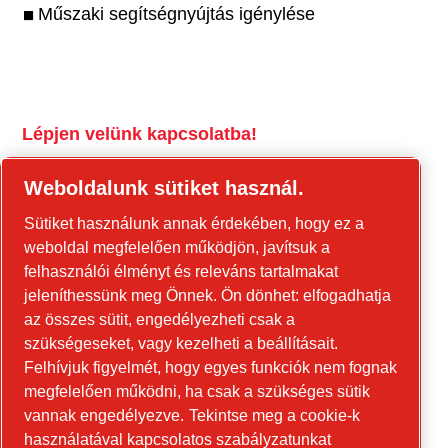
Műszaki segítségnyújtás igénylése
Lépjen velünk kapcsolatba!
tools.cp.com
Weboldalunk sütiket használ.
Forduljon hozzánk az építőipari
Sütiket használunk annak érdekében, hogy ez a
berendezésekkel és a mobil energiaellátási
weboldal megfelelően működjön, javítsuk a
berendezésekkel kapcsolatban!
felhasználói élményt és releváns tartalmakat
jeleníthessünk meg Önnek. Ön dönhet: elfogadhatja
power-technique.cp.hu
az összes sütit, engedélyezheti csak a
szükségeseket, vagy kezelheti a beállításait.
Felhívjuk figyelmét, hogy egyes funkciók nem fognak
Linkedin
megfelelően működni, ha csak a szükséges sütik
YouTube
vannak engedélyezve.
Tekintse meg a cookie-k
használatával kapcsolatos szabályzatunkat