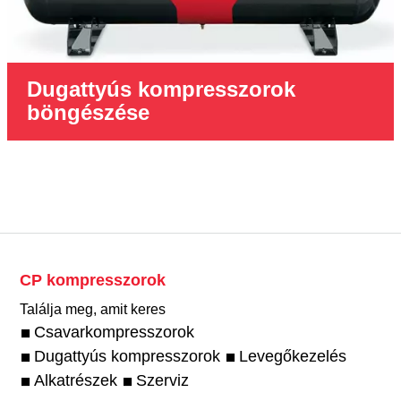
Dugattyús kompresszorok
böngészése
CP kompresszorok
Találja meg, amit keres
Csavarkompresszorok
Dugattyús kompresszorok
Levegőkezelés
Alkatrészek
Szerviz