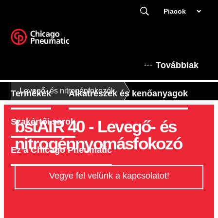
Piacok
Továbbiak
Levegő- és nitrogénfokozók
Termékek
Alkatrészek és kenőanyagok
bstAIR 40 - Levegő- és
Szakértői sarok
nitrogénnyomásfokozó
Ez a Chicago Pneumatic
Vegye fel velünk a kapcsolatot!