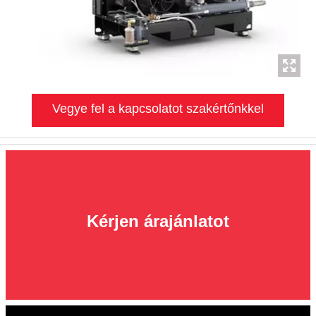
Vegye fel a kapcsolatot szakértőnkkel
Kérjen árajánlatot