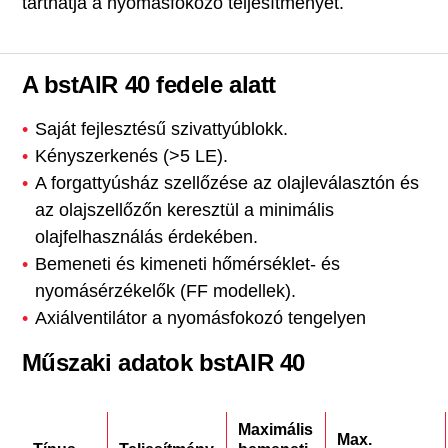
tarthatja a nyomásfokozó teljesítményét.
A bstAIR 40 fedele alatt
Saját fejlesztésű szivattyúblokk.
Kényszerkenés (>5 LE).
A forgattyúsház szellőzése az olajleválasztón és
az olajszellőzőn keresztül a minimális
olajfelhasználás érdekében.
Bemeneti és kimeneti hőmérséklet- és
nyomásérzékelők (FF modellek).
Axiálventilátor a nyomásfokozó tengelyen
Műszaki adatok bstAIR 40
Maximális
Max.