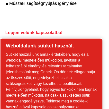
Műszaki segítségnyújtás igénylése
Lépjen velünk kapcsolatba!
tools.cp.com
Weboldalunk sütiket használ.
Forduljon hozzánk az építőipari
Sütiket használunk annak érdekében, hogy ez a
berendezésekkel és a mobil energiaellátási
weboldal megfelelően működjön, javítsuk a
berendezésekkel kapcsolatban!
felhasználói élményt és releváns tartalmakat
jeleníthessünk meg Önnek. Ön dönhet: elfogadhatja
power-technique.cp.hu
az összes sütit, engedélyezheti csak a
szükségeseket, vagy kezelheti a beállításait.
Felhívjuk figyelmét, hogy egyes funkciók nem fognak
Linkedin
megfelelően működni, ha csak a szükséges sütik
YouTube
vannak engedélyezve.
Tekintse meg a cookie-k
használatával kapcsolatos szabályzatunkat