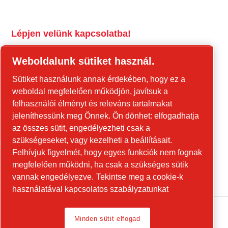
Lépjen velünk kapcsolatba!
tools.cp.com
Weboldalunk sütiket használ.
Forduljon hozzánk az építőipari
Sütiket használunk annak érdekében, hogy ez a
berendezésekkel és a mobil energiaellátási
weboldal megfelelően működjön, javítsuk a
berendezésekkel kapcsolatban!
felhasználói élményt és releváns tartalmakat
jeleníthessünk meg Önnek. Ön dönhet: elfogadhatja
power-technique.cp.hu
az összes sütit, engedélyezheti csak a
szükségeseket, vagy kezelheti a beállításait.
Felhívjuk figyelmét, hogy egyes funkciók nem fognak
Linkedin
megfelelően működni, ha csak a szükséges sütik
YouTube
vannak engedélyezve.
Tekintse meg a cookie-k
használatával kapcsolatos szabályzatunkat
Minden sütit elfogad