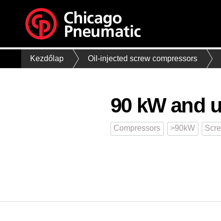
Kezdőlap
Oil-injected screw compressors
90 kW and 
Compressors
>90kW
Scre