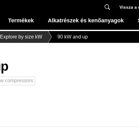
Vissza a 
Termékek
Alkatrészek és kenőanyagok
Explore by size kW
90 kW and up
up
w compressors