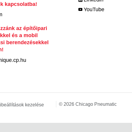
k kapcsolatba!
YouTube
m
zzánk az építőipari
kel és a mobil
ási berendezésekkel
n!
nique.cp.hu
© 2026 Chicago Pneumatic
ibeállítások kezelése