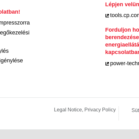
Lépjen velün
latban!
tools.cp.co
ompresszorra
Forduljon ho
vegőkezelési
berendezések
energiaellát
ylés
kapcsolatba
igénylése
power-tech
Legal Notice, Privacy Policy
Süt