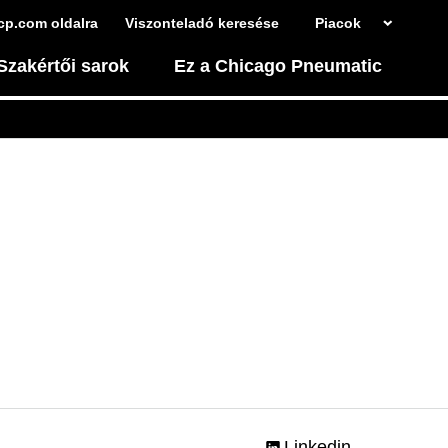
cp.com oldalra
Viszonteladó keresése
Piacok
Szakértői sarok
Ez a Chicago Pneumatic
Linkedin