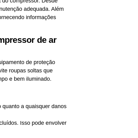
ta do compressor. Desde
anutenção adequada. Além
fornecendo informações
mpressor de ar
equipamento de proteção
vite roupas soltas que
impo e bem iluminado.
 quanto a quaisquer danos
cluídos. Isso pode envolver