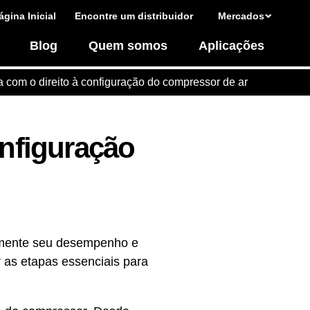
ágina Inicial
Encontre um distribuidor
Mercados
Blog
Quem somos
Aplicações
a com o direito à configuração do compressor de ar
onfiguração
vamente seu desempenho e
 as etapas essenciais para