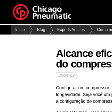
Início
Blog
Experts Articles
Como me
Alcance efic
do compress
Efficiency
Configurar um compressor d
longevidade. Seja você um p
a configuração do compresso