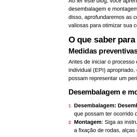
Ao ler este blog, você apre
desembalagem e montagem a
disso, aprofundaremos as c
valiosas para otimizar sua c
O que saber para
Medidas preventiva
Antes de iniciar o processo
individual (EPI) apropriado
possam representar um perig
Desembalagem e m
Desembalagem: Desem
que possam ter ocorrido d
Montagem
: Siga as inst
a fixação de rodas, alça