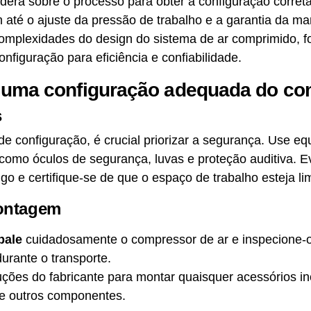
nderá sobre o processo para obter a configuração corre
té o ajuste da pressão de trabalho e a garantia da m
omplexidades do design do sistema de ar comprimido, 
onfiguração para eficiência e confiabilidade.
 uma configuração adequada do co
s
 de configuração, é crucial priorizar a segurança. Use 
, como óculos de segurança, luvas e proteção auditiva. E
o e certifique-se de que o espaço de trabalho esteja l
ontagem
bale
cuidadosamente o compressor de ar e inspecione-o
urante o transporte.
ruções do fabricante para montar quaisquer acessórios in
s e outros componentes.