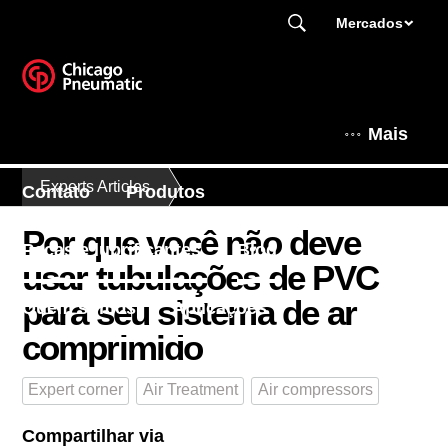
Mercados
Mais
Experts Articles
Contato
Produtos
Por que você não deve
Peças e lubrificantes
Blog
usar tubulações de PVC
para seu sistema de ar
Quem somos
Aplicações
comprimido
Expert corner
Air Treatment
Air compressors
Compartilhar via