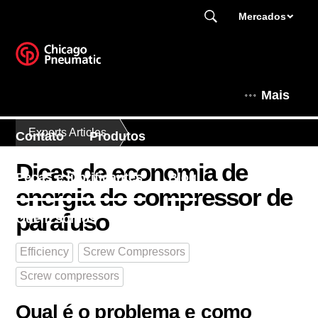
Mercados
Mais
Experts Articles
Contato
Produtos
Dicas de economia de
Peças e lubrificantes
Blog
energia do compressor de
parafuso
Quem somos
Aplicações
Efficiency
Screw Compressors
Screw compressors
Qual é o problema e como