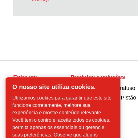
Entre em
Produtos e soluções
contato
O nosso site utiliza cookies.
Compressores Parafuso
conosco
Compressores de Pistão
Utilizamos cookies para garantir que este site
Escritório
funcione corretamente, melhore sua
Tratamento de Ar
Comercial:
experiência e mostre conteúdo relevante.
Alameda Mamoré
Peças e Serviços
Você tem o controle: aceite todos os cookies,
503, 3° Piso, Sala
Booster
permita apenas os essenciais ou gerencie
31/34 - Alphaville
suas preferências. Observe que alguns