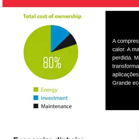
A compress
calor. A ma
perdida. M
transforma
aplicações
Grande ec