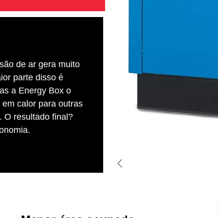
ão de ar gera muito
ior parte disso é
as a Energy Box o
 em calor para outras
. O resultado final?
onomia.