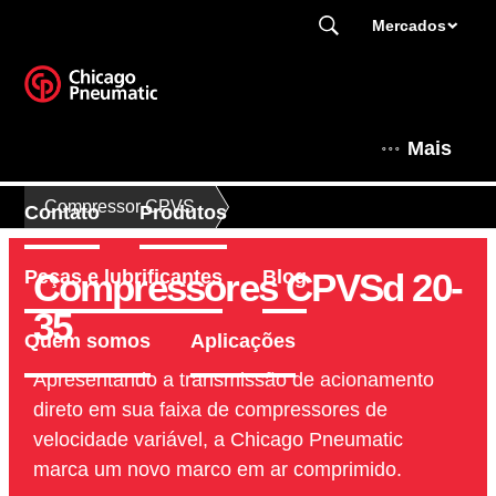
Mercados
Mais
Compressor CPVS
Contato
Produtos
Compressores CPVSd 20-
Peças e lubrificantes
Blog
35
Quem somos
Aplicações
Apresentando a transmissão de acionamento
direto em sua faixa de compressores de
velocidade variável, a Chicago Pneumatic
marca um novo marco em ar comprimido.