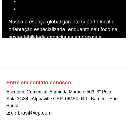
Farmacêuticas
Indústria vinícola
Nossa presença global garante suporte local e
orientação especializada, enquanto seu foco na
sustentabilidade capacita as empresas a
atingirem metas ambientais por meio de
soluções de ar eficientes
Entre em contato conosco
Escritório Comercial: Alameda Mamoré 503, 3° Piso,
Sala 31/34 - Alphaville CEP: 06454-040 - Barueri - São
Paulo
cp.brasil@cp.com