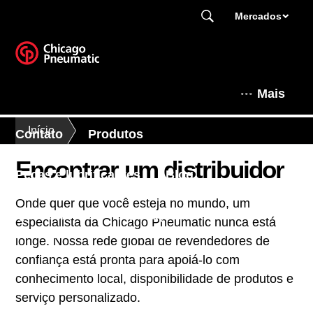
Mercados
Mais
Início
Contato
Produtos
Encontrar um distribuidor
Peças e lubrificantes
Blog
Onde quer que você esteja no mundo, um
Quem somos
Aplicações
especialista da Chicago Pneumatic nunca está
longe. Nossa rede global de revendedores de
confiança está pronta para apoiá-lo com
conhecimento local, disponibilidade de produtos e
serviço personalizado.