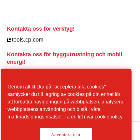
Kontakta oss för verktyg!
tools.cp.com
Kontakta oss för byggutrustning och mobil
energi!
power-technique.cp.com
Genom att klicka på "acceptera alla cookies"
samtycker du till lagring av cookies på din enhet för
LinkedIn
att förbättra navigeringen på webbplatsen, analysera
YouTube
webbplatsens användning och bistå i våra
marknadsföringsinsatser.
Ta en titt i vår cookiepolicy
Acceptera alla