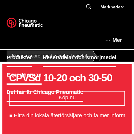
Marknader
Mer
Kompressorer med variabelt varvtal
Produkter
Reservdelar och smörjmedel
CPVSd 10-20 och 30-50
Experthörnan
Det här är Chicago Pneumatic
Köp nu
Hitta din lokala återförsäljare och få mer informati