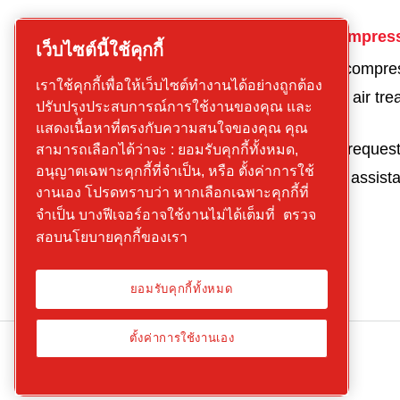
CP
Get in touch for compres
เว็บไซต์นี้ใช้คุกกี้
compressors
Get a quote for a compre
เราใช้คุกกี้เพื่อให้เว็บไซต์ทำงานได้อย่างถูกต้อง
Find what you are
Get a quote for an air tr
ปรับปรุงประสบการณ์การใช้งานของคุณ และ
looking for
product
แสดงเนื้อหาที่ตรงกับความสนใจของคุณ คุณ
Screw
Parts and service reques
สามารถเลือกได้ว่าจะ : ยอมรับคุกกี้ทั้งหมด,
compressors
อนุญาตเฉพาะคุกกี้ที่จำเป็น, หรือ ตั้งค่าการใช้
Request technical assist
Piston
งานเอง โปรดทราบว่า หากเลือกเฉพาะคุกกี้ที่
Compressors
จำเป็น บางฟีเจอร์อาจใช้งานไม่ได้เต็มที่
ตรวจ
Air treatment
สอบนโยบายคุกกี้ของเรา
Parts
Service
ยอมรับคุกกี้ทั้งหมด
ตั้งค่าการใช้งานเอง