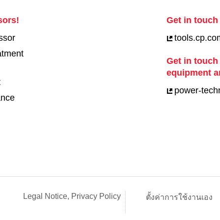
sors!
Get in touch 
ssor
tools.cp.co
eatment
Get in touch
equipment a
t
power-tech
ance
Legal Notice, Privacy Policy
ตั้งค่าการใช้งานเอง