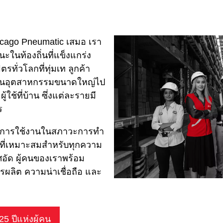
hicago Pneumatic เสมอ เรา
ะในท้องถิ่นที่แข็งแกร่ง
รทั่วโลกที่ทุ่มเท ลูกค้า
นงานอุตสาหกรรมขนาดใหญ่ไป
้ใช้ที่บ้าน ซึ่งแต่ละรายมี
ร
าใจการใช้งานในสภาวะการทํา
ที่เหมาะสมสําหรับทุกความ
ศอัด ผู้คนของเราพร้อม
ลิต ความน่าเชื่อถือ และ
5 ปีแห่งผู้คน