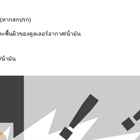
า (หากสกปรก)
พื้นผิวของคูลเลอร์อากาศ/น้ํามัน
น้ํามัน