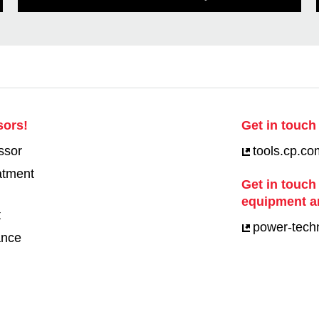
sors!
Get in touch 
ssor
tools.cp.co
eatment
Get in touch
equipment a
t
power-tech
ance