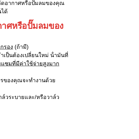
งอัดอากาศหรือปั๊มลมของคุณ
นได้
ากาศหรือปั๊มลมของ
กรอง
(ถ้ามี)
ป็นต้องเปลี่ยนใหม่ น้ํามันที่
มแซมที่มีค่าใช้จ่ายสูงมาก
ักรของคุณจะทํางานด้วย
ล์วระบายและ/หรือวาล์ว