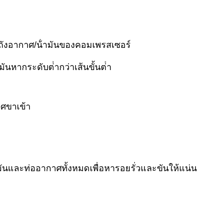
ถังอากาศ/น้ํามันของคอมเพรสเซอร์
ันหากระดับต่ํากว่าเส้นขั้นต่ํา
ศขาเข้า
มันและท่ออากาศทั้งหมดเพื่อหารอยรั่วและขันให้แน่น