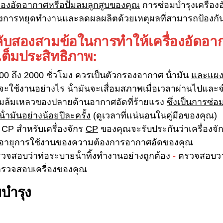
ื่องอัดอากาศหรือปั๊มลมลูกสูบของคุณ
การซ่อมบํารุงเครื่อ
เลี่ยงการหยุดทํางานและลดผลผลิตด้วยเหตุผลที่สามารถป้องกั
็ดลับสองสามข้อในการทําให้เครื่องอัดอ
เต็มประสิทธิภาพ:
0 ถึง 2000 ชั่วโมง ควรเป็นตัวกรองอากาศ น้ํามัน
และแผง
จะใช้งานอย่างไร น้ํามันจะเสื่อมสภาพเมื่อเวลาผ่านไปและจําเ
ามล้มเหลวของปลายด้านอากาศอัดที่ร้ายแรง
ซึ่งเป็นการซ่อ
ํามันอย่างน้อยปีละครั้ง
(ดูเวลาที่แน่นอนในคู่มือของคุณ)
น CP สําหรับเครื่องจักร
CP
ของคุณจะรับประกันว่าเครื่องจ
เพิ่มอายุการใช้งานของความต้องการอากาศอัดของคุณ
วจสอบว่าท่อระบายน้ําทิ้งทํางานอย่างถูกต้อง
-
ตรวจสอบวา
วจสอบเครื่องของคุณ
ํารุง