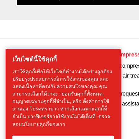
CP
Get in touch for compres
เว็บไซต์นี้ใช้คุกกี้
compressors
Get a quote for a compre
เราใช้คุกกี้เพื่อให้เว็บไซต์ทำงานได้อย่างถูกต้อง
Find what you are
Get a quote for an air tr
ปรับปรุงประสบการณ์การใช้งานของคุณ และ
looking for
product
แสดงเนื้อหาที่ตรงกับความสนใจของคุณ คุณ
Screw
Parts and service reques
สามารถเลือกได้ว่าจะ : ยอมรับคุกกี้ทั้งหมด,
compressors
อนุญาตเฉพาะคุกกี้ที่จำเป็น, หรือ ตั้งค่าการใช้
Request technical assist
Piston
งานเอง โปรดทราบว่า หากเลือกเฉพาะคุกกี้ที่
Compressors
จำเป็น บางฟีเจอร์อาจใช้งานไม่ได้เต็มที่
ตรวจ
Air treatment
สอบนโยบายคุกกี้ของเรา
Parts
Service