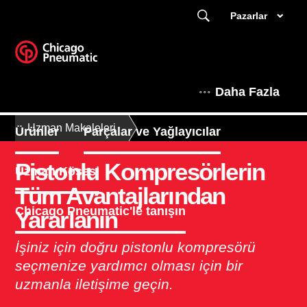
Pazarlar
Daha Fazla
Uzman Makaleleri
Ürünler
Parçalar ve Yağlayıcılar
Pistonlu Kompresörlerin
Uzman Köşesi
Tüm Avantajlarından
Chicago Pneumatic'le tanışın
Yararlanın
İşiniz için doğru pistonlu kompresörü
seçmenize yardımcı olması için bir
uzmanla iletişime geçin.