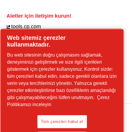
Aletler için iletişim kurun!
tools.cp.com
Web sitemiz çerezler
İnşaat ekipmanı ve seyyar enerji için iletişim
kullanmaktadır.
kurun!
Bu web sitesinin doğru çalışmasını sağlamak,
güç-tekniği.cp.com
deneyiminizi geliştirmek ve size ilgili içerikleri
göstermek için çerezler kullanıyoruz. Kontrol sizde:
tüm çerezleri kabul edin, sadece gerekli olanlara izin
Linkedin
verin veya tercihlerinizi yönetin. Yalnızca gerekli
YouTube
çerezler etkinleştirilirse bazı özelliklerin amaçlandığı
gibi çalışmayabileceğini lütfen unutmayın.
Çerez
Politikamızı inceleyin
Tüm çerezleri kabul et
Legal Notice, Privacy Policy