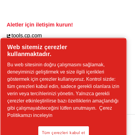
Aletler için iletişim kurun!
tools.cp.com
Web sitemiz çerezler
İnşaat ekipmanı ve seyyar enerji için iletişim
kullanmaktadır.
kurun!
Bu web sitesinin doğru çalışmasını sağlamak,
güç-tekniği.cp.com
deneyiminizi geliştirmek ve size ilgili içerikleri
göstermek için çerezler kullanıyoruz. Kontrol sizde:
tüm çerezleri kabul edin, sadece gerekli olanlara izin
Linkedin
verin veya tercihlerinizi yönetin. Yalnızca gerekli
YouTube
çerezler etkinleştirilirse bazı özelliklerin amaçlandığı
gibi çalışmayabileceğini lütfen unutmayın.
Çerez
Politikamızı inceleyin
Tüm çerezleri kabul et