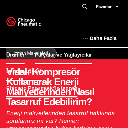
Pazarlar
Daha Fazla
Uzman Makaleleri
Ürünler
Parçalar ve Yağlayıcılar
Vidalı Kompresör
Uzman Köşesi
Kullanarak Enerji
Chicago Pneumatic'le tanışın
Maliyetlerinden Nasıl
Tasarruf Edebilirim?
Enerji maliyetlerinden tasarruf hakkında
sorularınız mı var? Hemen