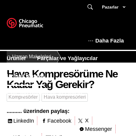
Pazarlar
Daha Fazla
Uzman Makaleleri
Ürünler
Parçalar ve Yağlayıcılar
Hava Kompresörüme Ne
Uzman Köşesi
Kadar Yağ Gerekir?
Chicago Pneumatic'le tanışın
Kompresörler
Hava kompresörleri
.......... üzerinden paylaş:
X
LinkedIn
Facebook
Messenger