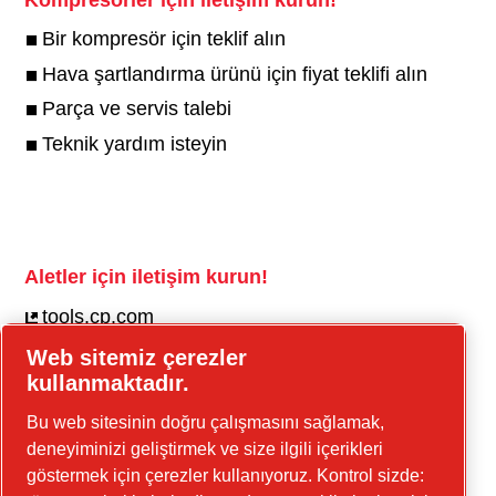
Bir kompresör için teklif alın
Hava şartlandırma ürünü için fiyat teklifi alın
Parça ve servis talebi
Teknik yardım isteyin
Aletler için iletişim kurun!
tools.cp.com
Web sitemiz çerezler
İnşaat ekipmanı ve seyyar enerji için iletişim
kullanmaktadır.
kurun!
Bu web sitesinin doğru çalışmasını sağlamak,
güç-tekniği.cp.com
deneyiminizi geliştirmek ve size ilgili içerikleri
göstermek için çerezler kullanıyoruz. Kontrol sizde: