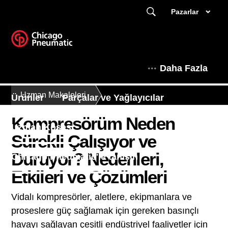
Pazarlar
Daha Fazla
Uzman Makaleleri
Ürünler
Parçalar ve Yağlayıcılar
Kompresörüm Neden
Uzman Köşesi
Sürekli Çalışıyor ve
Duruyor? Nedenleri,
Chicago Pneumatic'le tanışın
Etkileri ve Çözümleri
Vidalı kompresörler, aletlere, ekipmanlara ve
proseslere güç sağlamak için gereken basınçlı
havayı sağlayan çeşitli endüstriyel faaliyetler için