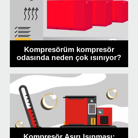
Kompresörüm kompresör
odasında neden çok ısınıyor?
Kompresör Aşırı Isınması: