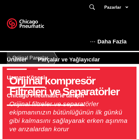
Pazarlar
Daha Fazla
Orijinal Parçalar
Ürünler
Parçalar ve Yağlayıcılar
Orijinal kompresör
Uzman Köşesi
Filtreleri ve Separatörler
Chicago Pneumatic'le tanışın
Orijinal filtreler ve separatörler
ekipmanınızın bütünlüğünün ilk günkü
gibi kalmasını sağlayarak erken aşınma
ve arızalardan korur