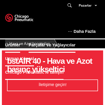
Pazarlar
Daha Fazla
Hava ve Azot boosterları
Ürünler
Parçalar ve Yağlayıcılar
bstAIR 40 - Hava ve Azot
Uzman Köşesi
basınç yükseltici
Chicago Pneumatic'le tanışın
İletişime geçin!