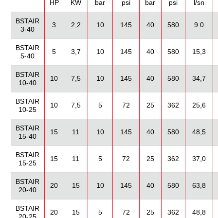
HP
KW
bar
psi
bar
psi
l/sn
BSTAIR
3
2,2
10
145
40
580
9.0
3-40
BSTAIR
5
3,7
10
145
40
580
15,3
5-40
BSTAIR
10
7,5
10
145
40
580
34,7
10-40
BSTAIR
10
7,5
5
72
25
362
25,6
10-25
BSTAIR
15
11
10
145
40
580
48,5
15-40
BSTAIR
15
11
5
72
25
362
37,0
15-25
BSTAIR
20
15
10
145
40
580
63,8
20-40
BSTAIR
20
15
5
72
25
362
48,8
20-25