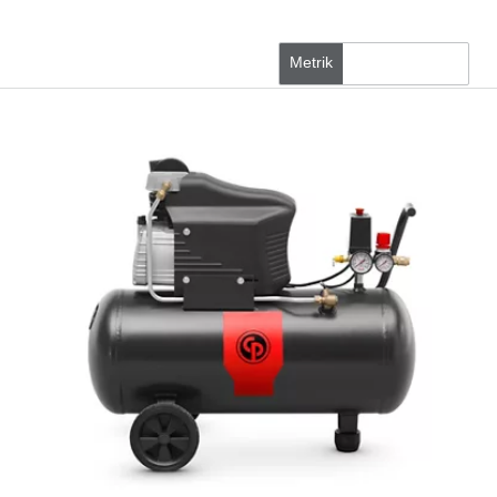
Metrik
ABD/İngiliz ölçü birimleri