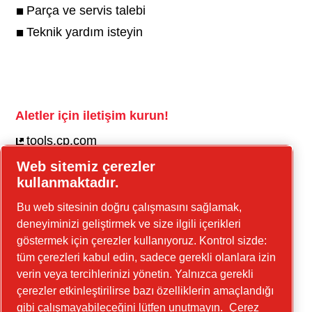
Parça ve servis talebi
Teknik yardım isteyin
Aletler için iletişim kurun!
tools.cp.com
Web sitemiz çerezler
İnşaat ekipmanı ve seyyar enerji için iletişim
kullanmaktadır.
kurun!
Bu web sitesinin doğru çalışmasını sağlamak,
güç-tekniği.cp.com
deneyiminizi geliştirmek ve size ilgili içerikleri
göstermek için çerezler kullanıyoruz. Kontrol sizde:
tüm çerezleri kabul edin, sadece gerekli olanlara izin
Linkedin
verin veya tercihlerinizi yönetin. Yalnızca gerekli
YouTube
çerezler etkinleştirilirse bazı özelliklerin amaçlandığı
gibi çalışmayabileceğini lütfen unutmayın.
Çerez