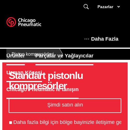
Pazarlar
Daha Fazla
Piston kompresörleri
Ürünler
Parçalar ve Yağlayıcılar
Standart pistonlu
Uzman Köşesi
kompresörler
Chicago Pneumatic'le tanışın
Şimdi satın alın
Daha fazla bilgi için bölge bayinizle iletişime geçin