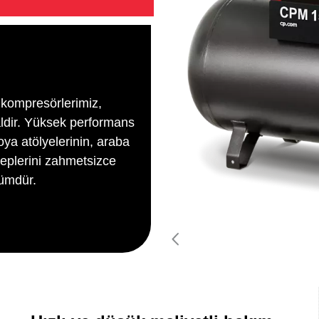
ı kompresörlerimiz,
ealdir. Yüksek performans
boya atölyelerinin, araba
leplerini zahmetsizce
zümdür.