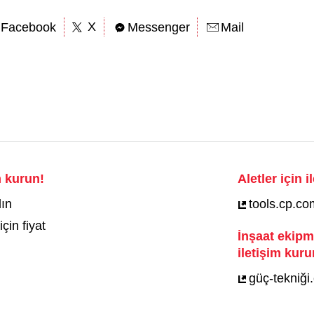
X
Facebook
Messenger
Mail
m kurun!
Aletler için 
lın
tools.cp.co
çin fiyat
İnşaat ekipma
iletişim kuru
güç-tekniği