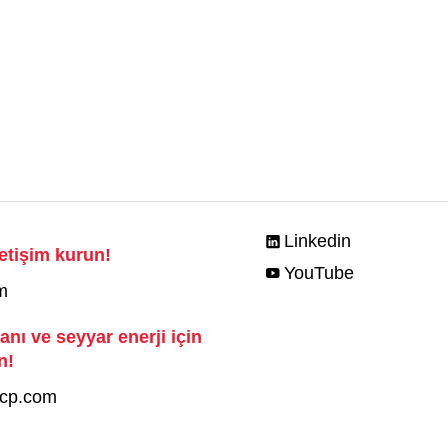
Linkedin
iletişim kurun!
YouTube
m
nı ve seyyar enerji için
n!
.cp.com