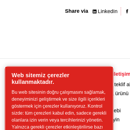
Share via
LinkedIn
CP
Kompresörler için iletişi
Web sitemiz çerezler
kompresörler
kullanmaktadır.
Bir kompresör için teklif a
Aradığınızı bulun
Bu web sitesinin doğru çalışmasını sağlamak,
Hava şartlandırma ürünü i
Vidalı
deneyiminizi geliştirmek ve size ilgili içerikleri
teklifi alın
kompresörler
göstermek için çerezler kullanıyoruz. Kontrol
Parça ve servis talebi
Pistonlu
sizde: tüm çerezleri kabul edin, sadece gerekli
Teknik yardım isteyin
olanlara izin verin veya tercihlerinizi yönetin.
Kompresörler
Yalnızca gerekli çerezler etkinleştirilirse bazı
Hava kalitesi