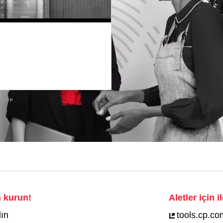
m kurun!
Aletler için 
lın
tools.cp.co