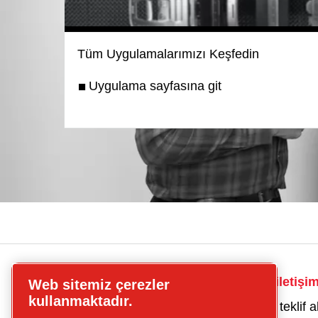
Tüm Uygulamalarımızı Keşfedin
Uygulama sayfasına git
CP
Kompresörler için iletişi
Web sitemiz çerezler
kompresörler
kullanmaktadır.
Bir kompresör için teklif a