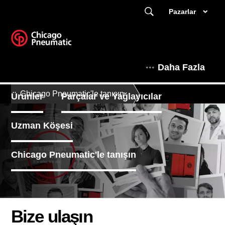
Pazarlar
Daha Fazla
Chicago Pneumatic'le tanışın
Ürünler
Parçalar ve Yağlayıcılar
Uzman Köşesi
Chicago Pneumatic'le tanışın
Bize ulaşın