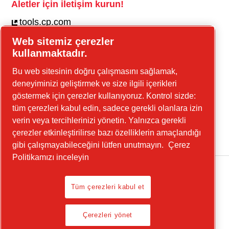
Aletler için iletişim kurun!
tools.cp.com
Web sitemiz çerezler
İnşaat ekipmanı ve seyyar enerji için iletişim
kullanmaktadır.
kurun!
Bu web sitesinin doğru çalışmasını sağlamak,
güç-tekniği.cp.com
deneyiminizi geliştirmek ve size ilgili içerikleri
göstermek için çerezler kullanıyoruz. Kontrol sizde:
tüm çerezleri kabul edin, sadece gerekli olanlara izin
Linkedin
verin veya tercihlerinizi yönetin. Yalnızca gerekli
YouTube
çerezler etkinleştirilirse bazı özelliklerin amaçlandığı
gibi çalışmayabileceğini lütfen unutmayın.
Çerez
Politikamızı inceleyin
Tüm çerezleri kabul et
Legal Notice, Privacy Policy
Çerezleri yönet
Çerezleri yönet