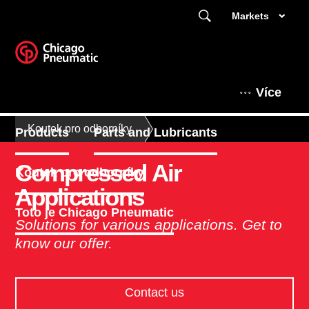
Markets
Více
Koutek pro odborníky
Products
Parts and Lubricants
Compressed Air
Koutek pro odborníky
Applications
Toto je Chicago Pneumatic
Solutions for various applications. Get to
know our offer.
Contact us