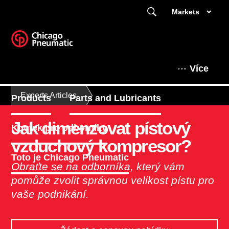
Markets
Více
Experts Articles
Products
Parts and Lubricants
Jak dimenzovat pístový
Koutek pro odborníky
vzduchový kompresor?
Toto je Chicago Pneumatic
Obraťte se na odborníka, který vám
pomůže zvolit správnou velikost pístu pro
vaše podnikání.