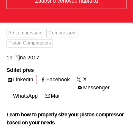
Žádost o cenovou nabídku
Air compressors
Compressors
Piston Compressors
19. října 2017
Sdílet přes
X
LinkedIn
Facebook
Messenger
WhatsApp
Mail
Learn how to properly size your piston compressor
based on your needs