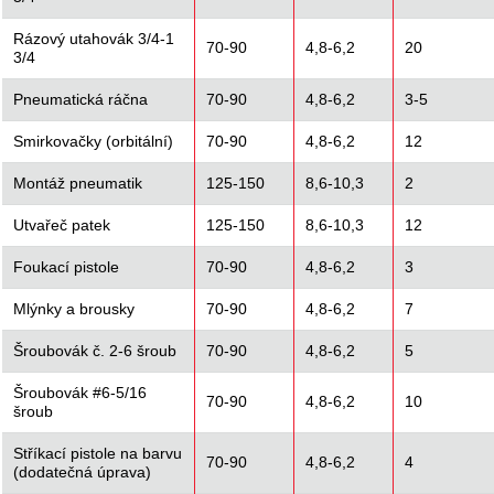
Rázový utahovák 3/4-1
70-90
4,8-6,2
20
3/4
Pneumatická ráčna
70-90
4,8-6,2
3-5
Smirkovačky (orbitální)
70-90
4,8-6,2
12
Montáž pneumatik
125-150
8,6-10,3
2
Utvařeč patek
125-150
8,6-10,3
12
Foukací pistole
70-90
4,8-6,2
3
Mlýnky a brousky
70-90
4,8-6,2
7
Šroubovák č. 2-6 šroub
70-90
4,8-6,2
5
Šroubovák #6-5/16
70-90
4,8-6,2
10
šroub
Stříkací pistole na barvu
70-90
4,8-6,2
4
(dodatečná úprava)