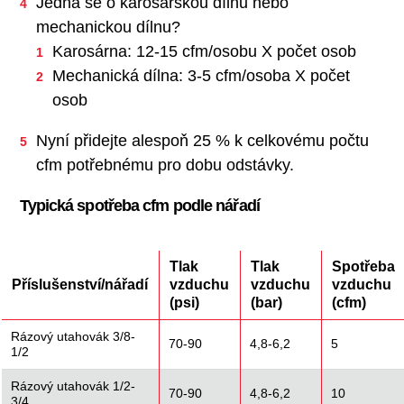
Jedná se o karosářskou dílnu nebo
mechanickou dílnu?
Karosárna: 12-15 cfm/osobu X počet osob
Mechanická dílna: 3-5 cfm/osoba X počet
osob
Nyní přidejte alespoň 25 % k celkovému počtu
cfm potřebnému pro dobu odstávky.
Typická spotřeba cfm podle nářadí
Tlak
Tlak
Spotřeba
Příslušenství/nářadí
vzduchu
vzduchu
vzduchu
(psi)
(bar)
(cfm)
Rázový utahovák 3/8-
70-90
4,8-6,2
5
1/2
Rázový utahovák 1/2-
70-90
4,8-6,2
10
3/4