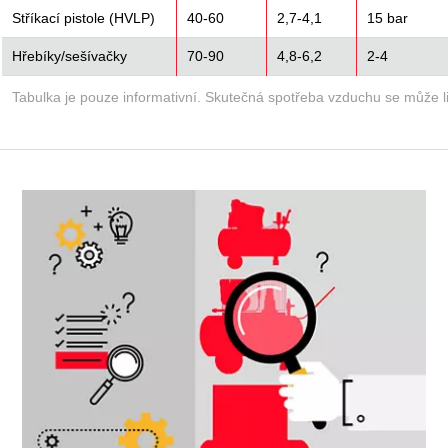
Stříkací pistole (HVLP)
40-60
2,7-4,1
15 bar
Hřebíky/sešívačky
70-90
4,8-6,2
2-4
Tabulka je pouze informativní. Skutečná spotřeba vzduchu se může liš