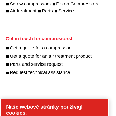
Screw compressors
Piston Compressors
Air treatment
Parts
Service
Get in touch for compressors!
Get a quote for a compressor
Get a quote for an air treatment product
Parts and service request
Request technical assistance
Get in touch for tools!
Naše webové stránky používají
cookies.
tools.cp.com