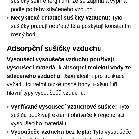
sušičky šetří energii tím, že se zapíná a vypíná
podle potřeby stlačeného vzduchu.
Necyklické chladicí sušičky vzduchu:
Tyto
sušičky pracují nepřetržitě a poskytují konstantní
rosný bod.
Adsorpční sušičky vzduchu
Vysoušecí vysoušeče vzduchu používají
vysoušecí materiál k absorpci molekul vody ze
stlačeného vzduchu.
Jsou ideální pro aplikace
vyžadující velmi nízké rosné body. Existují tři
hlavní typy vysoušečů vzduchu:
Vyhřívané vysoušecí vzduchové sušiče:
Tyto
sušiče používají externí ohřívače k regeneraci
vysoušecího materiálu.
Vysoušeče vzduchu bez tepla:
Tyto vysoušeče