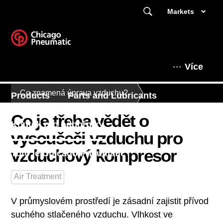
Markets
Více
Co znamená úprava vzduchu?
Products
Parts and Lubricants
Co je třeba vědět o
Koutek pro odborníky
vysoušeči vzduchu pro
vzduchový kompresor
Toto je Chicago Pneumatic
Air Treatment
V průmyslovém prostředí je zásadní zajistit přívod
suchého stlačeného vzduchu. Vlhkost ve