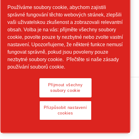
Používáme soubory cookie, abychom zajistili
Get in touch for construction equipment and
správné fungování těchto webových stránek, zlepšili
mobile energy!
vaši uživatelskou zkušenost a zobrazovali relevantní
power-technique.cp.com
obsah. Volba je na vás: přijměte všechny soubory
cookie, povolte pouze ty nezbytné nebo zvolte vastní
nastavení. Upozorňujeme, že některé funkce nemusí
fungovat správně, pokud jsou povoleny pouze
Linkedin
nezbytné soubory cookie.
Přečtěte si naše zásady
YouTube
používání souborů cookie.
Přijmout všechny
soubory cookie
Legal Notice, Privacy Policy
Přizpůsobit nastavení
Přizpůsobit nastavení cookies
cookies
© 2026 Chicago Pneumatic