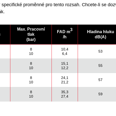
 specifické proměnné pro tento rozsah. Chcete-li se doz
ák.
Max. Pracovní
3
FAD m
Hladina hluku
u
tlak
/h
dB(A)
(bar)
8
10,4
53
10
6,4
8
15,1
55
10
12,2
8
24,1
57
10
21,2
8
35,3
59
10
27,4