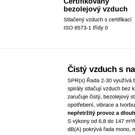
Certifikovaný
bezolejový vzduch
Stlačený vzduch s certifikací
ISO 8573-1 třídy 0
Čistý vzduch s n
SPR(x) Řada 2-30 využívá be
spirály stlačují vzduch bez
zaručuje čistý, bezolejový 
opotřebení, vibrace a tvorbu
nepřetržitý provoz a dlouh
S výkony od 6,8 do 147 m³/h
dB(A) pokrývá řada mono, mu