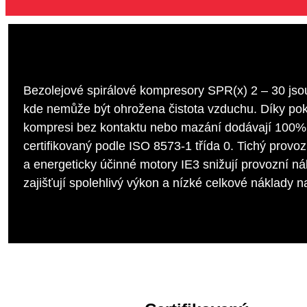
Bezolejové spirálové kompresory SPR(x) 2 – 30 jsou
kde nemůže být ohrožena čistota vzduchu. Díky pokr
kompresi bez kontaktu nebo mazání dodávají 100%
certifikovaný podle ISO 8573-1 třída 0. Tichý provo
a energeticky účinné motory IE3 snižují provozní n
zajišťují spolehlivý výkon a nízké celkové náklady na