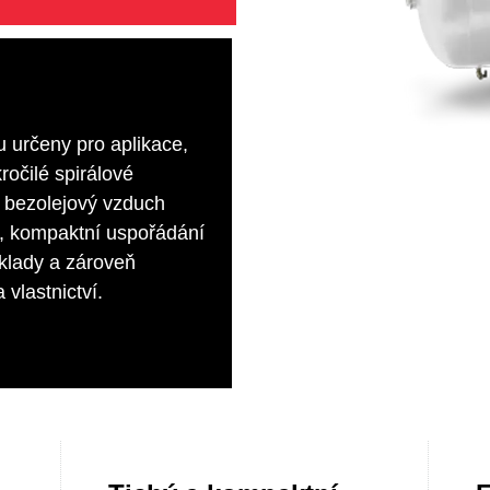
 určeny pro aplikace,
očilé spirálové
 bezolejový vzduch
z, kompaktní uspořádání
áklady a zároveň
 vlastnictví.