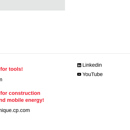
Linkedin
for tools!
YouTube
m
 for construction
nd mobile energy!
nique.cp.com