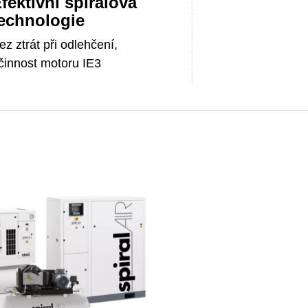
fektivní spirálová
echnologie
ez ztrát při odlehčení,
činnost motoru IE3