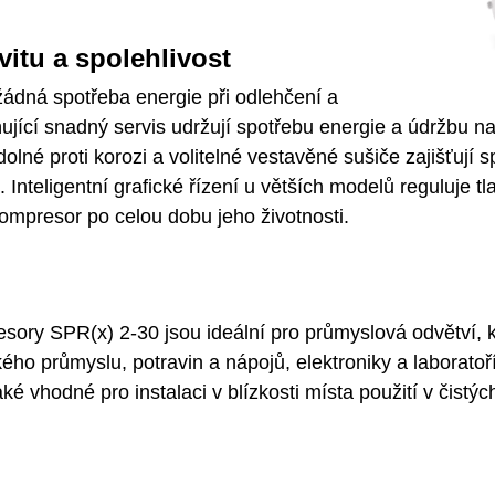
vitu a spolehlivost
ádná spotřeba energie při odlehčení a
ující snadný servis udržují spotřebu energie a údržbu n
olné proti korozi a volitelné vestavěné sušiče zajišťují s
. Inteligentní grafické řízení u větších modelů reguluje
kompresor po celou dobu jeho životnosti.
sory SPR(x) 2-30 jsou ideální pro průmyslová odvětví, k
kého průmyslu, potravin a nápojů, elektroniky a laborato
ké vhodné pro instalaci v blízkosti místa použití v čistý