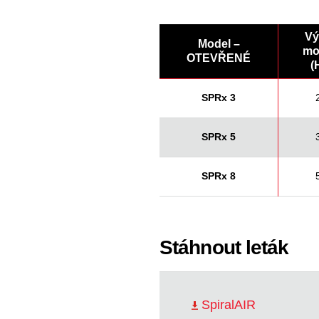
Vý
Model –
mo
OTEVŘENÉ
(
SPRx 3
SPRx 5
SPRx 8
Stáhnout leták
SpiralAIR