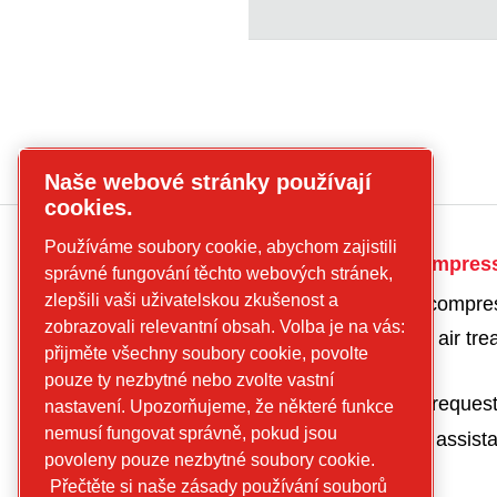
Naše webové stránky používají
cookies.
Používáme soubory cookie, abychom zajistili
CP
Get in touch for compres
správné fungování těchto webových stránek,
compressors
zlepšili vaši uživatelskou zkušenost a
Get a quote for a compre
Find what you are
zobrazovali relevantní obsah. Volba je na vás:
Get a quote for an air tr
looking for
přijměte všechny soubory cookie, povolte
product
Screw
pouze ty nezbytné nebo zvolte vastní
Parts and service reques
nastavení. Upozorňujeme, že některé funkce
compressors
nemusí fungovat správně, pokud jsou
Request technical assist
Piston
povoleny pouze nezbytné soubory cookie.
Compressors
Přečtěte si naše zásady používání souborů