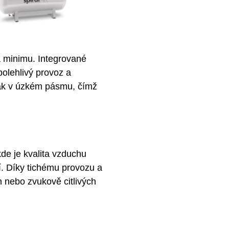
a minimu. Integrované
polehlivý provoz a
 tlak v úzkém pásmu, čímž
de je kvalita vzduchu
ří. Díky tichému provozu a
ch nebo zvukově citlivých