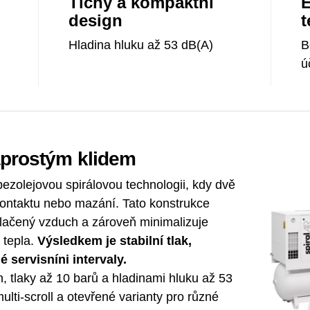
Tichý a kompaktní
E
design
t
Hladina hluku až 53 dB(A)
B
ú
aprostým klidem
zolejovou spirálovou technologii, kdy dvě
 kontaktu nebo mazání. Tato konstrukce
stlačený vzduch a zároveň minimalizuje
 tepla.
Výsledkem je stabilní tlak,
é servisníni intervaly.
, tlaky až 10 barů a hladinami hluku až 53
lti-scroll a otevřené varianty pro různé