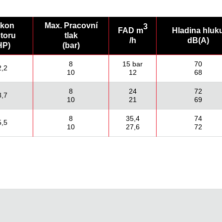
kon
Max. Pracovní
3
FAD m
Hladina hluk
toru
tlak
/h
dB(A)
HP)
(bar)
8
15 bar
70
2,2
10
12
68
8
24
72
3,7
10
21
69
8
35,4
74
5,5
10
27,6
72