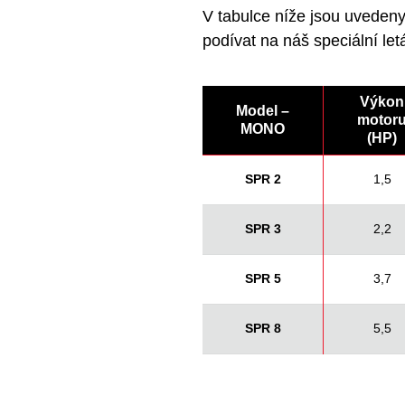
V tabulce níže jsou uvedeny
podívat na náš speciální let
Výkon
Model –
motor
MONO
(HP)
SPR 2
1,5
SPR 3
2,2
SPR 5
3,7
SPR 8
5,5