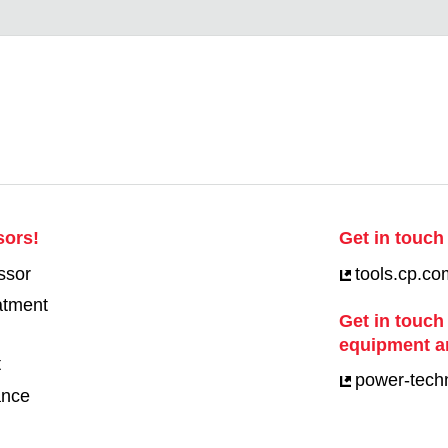
sors!
Get in touch 
ssor
tools.cp.co
eatment
Get in touch
equipment a
t
power-tech
ance