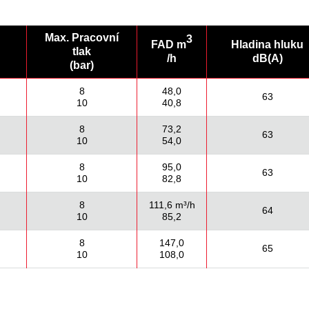
Max. Pracovní
3
FAD m
Hladina hluku
u
tlak
/h
dB(A)
(bar)
8
48,0
63
10
40,8
8
73,2
63
10
54,0
8
95,0
63
10
82,8
8
111,6 m³/h
64
10
85,2
8
147,0
65
10
108,0