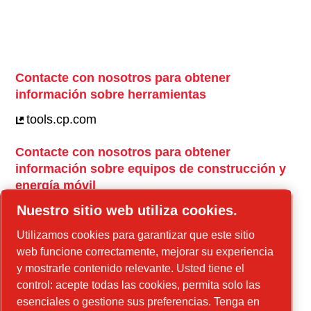
Contacte con nosotros para obtener
información sobre herramientas
tools.cp.com
Contacte con nosotros para obtener
información sobre equipos de construcción y
energía móvil
power-technique.cp.com
Nuestro sitio web utiliza cookies.
Utilizamos cookies para garantizar que este sitio
web funcione correctamente, mejorar su experiencia
Instagram
y mostrarle contenido relevante. Usted tiene el
control: acepte todas las cookies, permita solo las
Facebook
esenciales o gestione sus preferencias. Tenga en
Linkedin